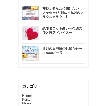
神様があなたに届けたい
メッセージ【8/1～8/14のソ
ラクルオラクル】
恋愛タロット占いー今週の
ひと言アドバイスー
８月の出演日のお知らせ〜
Hitomi／一美
カテゴリー
Hitomi
Keiko
Miren