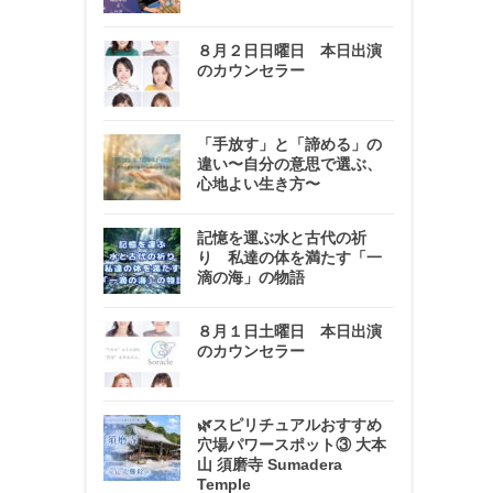
８月２日日曜日 本日出演
のカウンセラー
「手放す」と「諦める」の
違い〜自分の意思で選ぶ、
心地よい生き方〜
記憶を運ぶ水と古代の祈
り 私達の体を満たす「一
滴の海」の物語
８月１日土曜日 本日出演
のカウンセラー
🌿スピリチュアルおすすめ
穴場パワースポット③ 大本
山 須磨寺 Sumadera
Temple