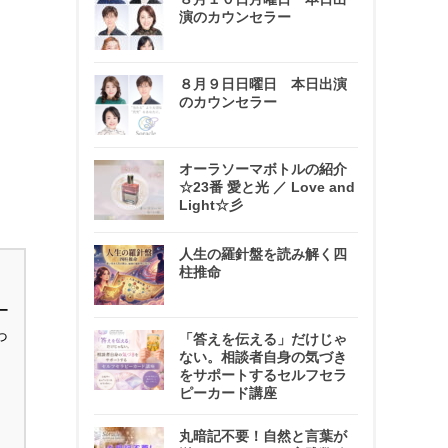
演のカウンセラー
８月９日日曜日 本日出演
のカウンセラー
オーラソーマボトルの紹介
☆23番 愛と光 ／ Love and
Light☆彡
人生の羅針盤を読み解く四
柱推命
ー
っ
「答えを伝える」だけじゃ
ない。相談者自身の気づき
をサポートするセルフセラ
ピーカード講座
丸暗記不要！自然と言葉が