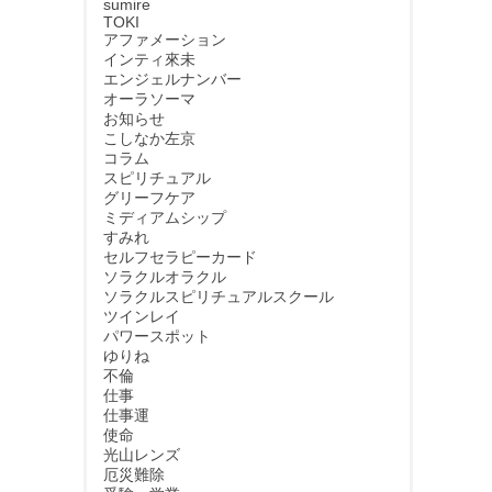
sumire
TOKI
アファメーション
インティ來未
エンジェルナンバー
オーラソーマ
お知らせ
こしなか左京
コラム
スピリチュアル
グリーフケア
ミディアムシップ
すみれ
セルフセラピーカード
ソラクルオラクル
ソラクルスピリチュアルスクール
ツインレイ
パワースポット
ゆりね
不倫
仕事
仕事運
使命
光山レンズ
厄災難除