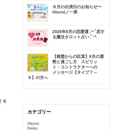
８月の出演日のお知らせ〜
Hitomi／一美
2026年8月の恋愛運 .*･ﾟ恋す
る魔法タロット占い.ﾟ･*.
【精霊からの託宣】8月の運
勢と過ごし方 スピリッ
ト・コントラクターへの
メッセージ【タイプ７～
９】の方へ
イキ
カテゴリー
Hitomi
Keiko