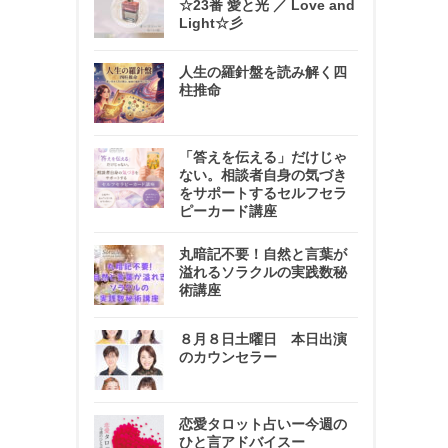
☆23番 愛と光 ／ Love and
Light☆彡
人生の羅針盤を読み解く四
柱推命
「答えを伝える」だけじゃ
ない。相談者自身の気づき
をサポートするセルフセラ
ピーカード講座
丸暗記不要！自然と言葉が
溢れるソラクルの実践数秘
術講座
８月８日土曜日 本日出演
のカウンセラー
恋愛タロット占いー今週の
ひと言アドバイスー