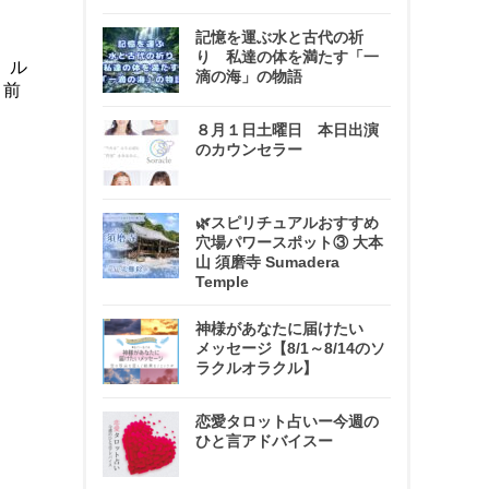
記憶を運ぶ水と古代の祈
り 私達の体を満たす「一
、ル
滴の海」の物語
、前
８月１日土曜日 本日出演
のカウンセラー
🌿スピリチュアルおすすめ
穴場パワースポット③ 大本
山 須磨寺 Sumadera
Temple
神様があなたに届けたい
メッセージ【8/1～8/14のソ
ラクルオラクル】
恋愛タロット占いー今週の
ひと言アドバイスー