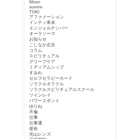
Miren
sumire
TOKI
アファメーション
インティ來未
エンジェルナンバー
オーラソーマ
お知らせ
こしなか左京
コラム
スピリチュアル
グリーフケア
ミディアムシップ
すみれ
セルフセラピーカード
ソラクルオラクル
ソラクルスピリチュアルスクール
ツインレイ
パワースポット
ゆりね
不倫
仕事
仕事運
使命
光山レンズ