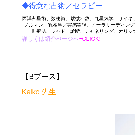
◆得意な占術／セラピー
西洋占星術、数秘術、紫微斗数、九星気学、サイキ
ノルマン、観相学／霊感霊視、オーラリーディング
世療法、シャドー診断、チャネリング、オリジ
詳しくは紹介ぺージへ
⇦CLICK!
【B
ブース】
Keiko 先生