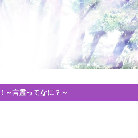
！～言霊ってなに？～