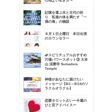
心地よい生き方〜
記憶を運ぶ水と古代の祈
り 私達の体を満たす「一
滴の海」の物語
８月１日土曜日 本日出演
のカウンセラー
🌿スピリチュアルおすすめ
穴場パワースポット③ 大本
山 須磨寺 Sumadera
Temple
神様があなたに届けたい
メッセージ【8/1～8/14のソ
ラクルオラクル】
恋愛タロット占いー今週の
ひと言アドバイスー