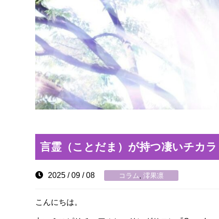
言霊（ことだま）が持つ凄いチカラ
2025 / 09 / 08
コラム
,
澪果凛
こんにちは。