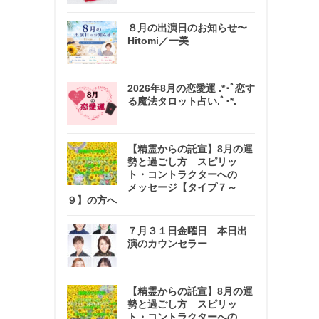
８月の出演日のお知らせ〜
Hitomi／一美
2026年8月の恋愛運 .*･ﾟ恋す
る魔法タロット占い.ﾟ･*.
【精霊からの託宣】8月の運
勢と過ごし方 スピリッ
ト・コントラクターへの
メッセージ【タイプ７～
９】の方へ
７月３１日金曜日 本日出
演のカウンセラー
【精霊からの託宣】8月の運
勢と過ごし方 スピリッ
ト・コントラクターへの