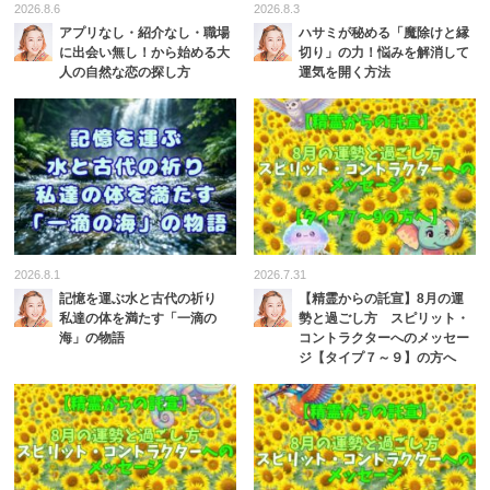
2026.8.6
2026.8.3
アプリなし・紹介なし・職場
ハサミが秘める「魔除けと縁
に出会い無し！から始める大
切り」の力！悩みを解消して
人の自然な恋の探し方
運気を開く方法
2026.8.1
2026.7.31
記憶を運ぶ水と古代の祈り
【精霊からの託宣】8月の運
私達の体を満たす「一滴の
勢と過ごし方 スピリット・
海」の物語
コントラクターへのメッセー
ジ【タイプ７～９】の方へ