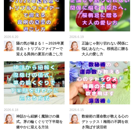
2026.6.20
2026.6.19
陽の気が極まる！～2026年夏
正論じゃ割り切れない関係に
至点～トリプルファイアーで
悩むあなたへ。桜桃忌に贈る
迎える異例の夏至の過ごし方
大人の愛し方
2026.6.18
2026.6.15
神話から紐解く魔除けの儀
数秘術の運命数が教える心の
式。茅の輪くぐりで下半期を
デトックス！梅雨の不調を吹
健やかに迎える方法
き飛ばす涙活術