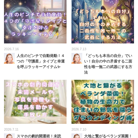
2026.7.16
2026.7.13
人生のピンチで自動発動！４
「どっちも本当の自分」でい
つの「守護星」タイプと幸運
い！自分の中の矛盾する二面
を呼ぶラッキーアイテム✨
性を唯一無二の武器にする方
法
2026.7.11
2026.7.10
スマホの劇的開運術！未読
大地と繋がるベランダ菜園！