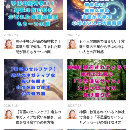
2026.7.23
2026.7.20
母子手帳は宇宙の招待状？！
もう人間関係で悩まない！紫
紫微斗数で知る、生まれた時
微斗数の主星から学ぶ心地よ
間が握るもう一つの顔
い人との距離感
2026.7.18
2026.7.17
【言霊のセルフケア】過去の
神様に歓迎されている？神社
ネガティブな呪いを解き、自
で出会う「不思議なサイン」
信を取り戻す心の処方箋
とメッセージの受け取り方