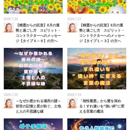
2026.7.30
2026.7.27
【精霊からの託宣】8月の運
【精霊からの託宣】8月の運
勢と過ごし方 スピリット・
勢と過ごし方 スピリット・
コントラクターへのメッセー
コントラクターへのメッセー
ジ【タイプ４～６】の方へ
ジ【タイプ１～３】の方へ
2026.7.25
2026.7.24
～なぜか惹かれる場所の謎～
「相性最悪」から愛を深め
前世の記憶と星が紡ぐ、土地
る！すれ違いを“強い絆”に変
と人の不思議な縁
える言葉の魔法