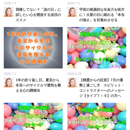
2026.7.3
2026.7.3
我慢してない？「涙の日」に
宇宙の根源的な生命力を味方
試したい心を開放する涙活の
に！火星の日に眠れる「本当
ススメ
の強さ」を目覚めさせる
2026.7.2
2026.6.29
1年の折り返し日。夏至から
【精霊からの託宣】7月の運
冬至へのサイクルで運気を整
勢と過ごし方 スピリット・
える心の調律法
コントラクターへのメッセー
ジ【タイプ７～９】の方へ