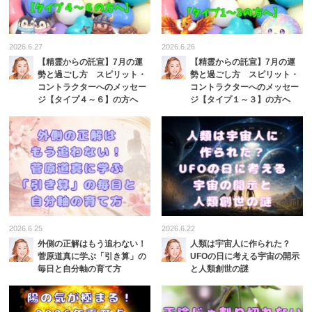
2026.6.27
2026.6.26
【精霊からの託宣】7月の運
【精霊からの託宣】7月の運
勢と過ごし方 スピリット・
勢と過ごし方 スピリット・
コントラクターへのメッセー
コントラクターへのメッセー
ジ【タイプ４～６】の方へ
ジ【タイプ１～３】の方へ
2026.6.25
2026.6.22
外側の正解はもう追わない！
人類は宇宙人に作られた？
菅原道真に学ぶ「引き算」の
UFOの日に考える宇宙の開示
毎日と自分軸の育て方
と人類創世の謎