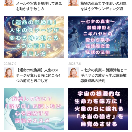
メールや写真を整理して運気
植物の生命力で住まいの邪気
を動かす手放し方
を祓うグラウンディング術
2026.7.9
2026.7.6
【運命の転換期】人生のス
～七夕の真実～ 瀬織津姫とニ
テージが変わる時に起こる4
ギハヤヒの愛から学ぶ遠距離
つの前兆と過ごし方
恋愛成就の法則