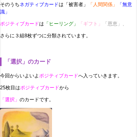
そのうち
ネガティブカード
は「被害者」
「人間関係」
「無意
識」
ポジティブカード
は
「ヒーリング」
「ギフト」
「恩恵」、
さらに３組8枚ずつに分類されています。
「選択」のカード
今回からいよいよ
ポジティブカード
へ入っていきます。
25枚目は
ポジティブカード
から
「選択」
のカードです。