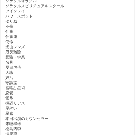
ソラクルオラクル
ソラクルスピリチュアルスクール
ツインレイ
パワースポット
ゆりね
不倫
仕事
仕事運
使命
光山レンズ
厄災難除
受験・学業
名月
夏目虎侍
天職
妊活
守護霊
宿曜占星術
恋愛
愛弓
握廻リアス
星占い
星嘉
本日出演のカウンセラー
来瞳翠珠
松島四季
澪果凛