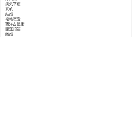
病気平癒
真帆
結婚
複雑恋愛
西洋占星術
開運招福
離婚
雨来
露沙
青星玻璃
対面カウンセラーの
セッションご依頼は
スケジュールをチェック
WEB予約優先（当日予約可）
スピリチュアルヒーリングサロン ソラクル
>
コラム
>
25.「選択」CHOICE/HEALING
～セルフセラピーカード解説～ あなただけの幸せに気づく
本店: 070-9057-4481
予約案内
（11:00～20:00）
分店: 080-5670-8497
大阪梅田の占い・カウンセリング
スピリチュアルヒーリングサロン Soracle
〒530-0001 大阪府大阪市北区梅田1-1-3-200（大阪駅前第3ビル2階 57号）