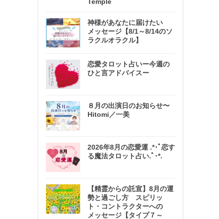
Temple
神様があなたに届けたい
メッセージ【8/1～8/14のソ
ラクルオラクル】
恋愛タロット占いー今週の
ひと言アドバイスー
８月の出演日のお知らせ〜
Hitomi／一美
2026年8月の恋愛運 .*･ﾟ恋す
る魔法タロット占い.ﾟ･*.
【精霊からの託宣】8月の運
勢と過ごし方 スピリッ
ト・コントラクターへの
メッセージ【タイプ７～