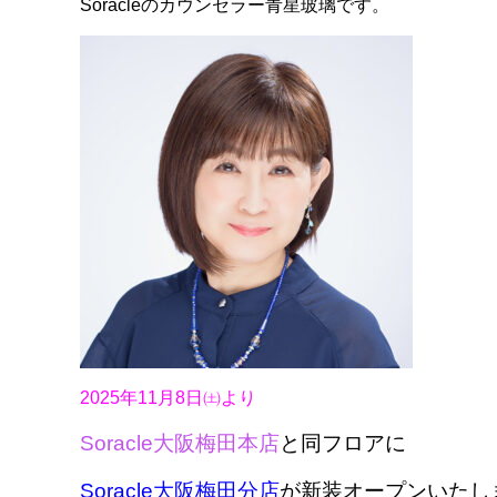
Soracleのカウンセラー青星玻璃です。
2025年11月8日㈯より
Soracle大阪梅田本店
と同フロアに
Soracle大阪梅田分店
が新装オープンいたし