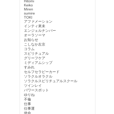
Hitomi
Keiko
Miren
sumire
TOKI
アファメーション
インティ來未
エンジェルナンバー
オーラソーマ
お知らせ
こしなか左京
コラム
スピリチュアル
グリーフケア
ミディアムシップ
すみれ
セルフセラピーカード
ソラクルオラクル
ソラクルスピリチュアルスクール
ツインレイ
パワースポット
ゆりね
不倫
仕事
仕事運
使命