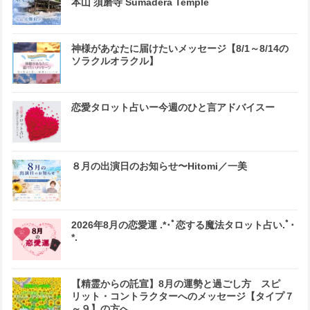
本山 須磨寺 Sumadera Temple
神様があなたに届けたいメッセージ【8/1～8/14の
ソラクルオラクル】
恋愛タロット占いー今週のひと言アドバイスー
８月の出演日のお知らせ〜Hitomi／一美
2026年8月の恋愛運 .*･ﾟ恋する魔法タロット占い.ﾟ･
*.
【精霊からの託宣】8月の運勢と過ごし方 スピ
リット・コントラクターへのメッセージ【タイプ７
～９】の方へ