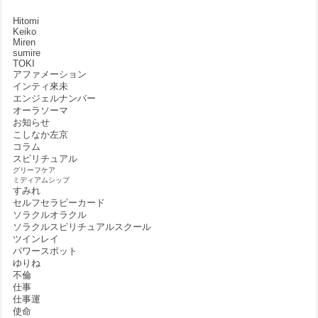
Hitomi
Keiko
Miren
sumire
TOKI
アファメーション
インティ來未
エンジェルナンバー
オーラソーマ
お知らせ
こしなか左京
コラム
スピリチュアル
グリーフケア
ミディアムシップ
すみれ
セルフセラピーカード
ソラクルオラクル
ソラクルスピリチュアルスクール
ツインレイ
パワースポット
ゆりね
不倫
仕事
仕事運
使命