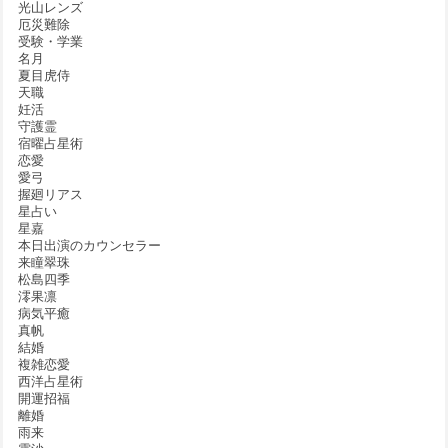
光山レンズ
厄災難除
受験・学業
名月
夏目虎侍
天職
妊活
守護霊
宿曜占星術
恋愛
愛弓
握廻リアス
星占い
星嘉
本日出演のカウンセラー
来瞳翠珠
松島四季
澪果凛
病気平癒
真帆
結婚
複雑恋愛
西洋占星術
開運招福
離婚
雨来