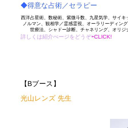
◆得意な占術／セラピー
西洋占星術、数秘術、紫微斗数、九星気学、サイキ
ノルマン、観相学／霊感霊視、オーラリーディング
世療法、シャドー診断、チャネリング、オリジ
詳しくは紹介ぺージ
を
どうぞ
⇦CLICK!
【Bブース】
光山レンズ 先生