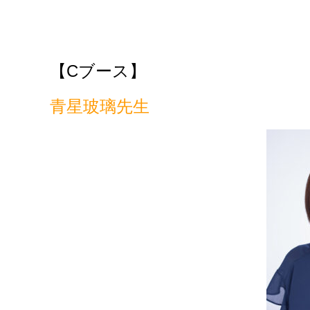
【C
ブース】
青星玻璃先生