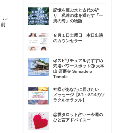
記憶を運ぶ水と古代の祈
り 私達の体を満たす「一
、ル
滴の海」の物語
、前
８月１日土曜日 本日出演
のカウンセラー
🌿スピリチュアルおすすめ
穴場パワースポット③ 大本
山 須磨寺 Sumadera
Temple
神様があなたに届けたい
メッセージ【8/1～8/14のソ
ラクルオラクル】
恋愛タロット占いー今週の
ひと言アドバイスー