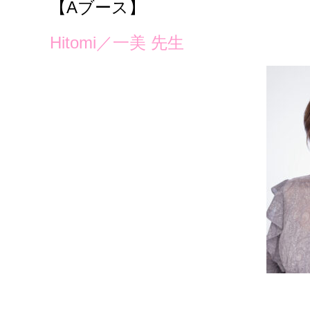
【A
ブース】
Hitomi／一美 先生