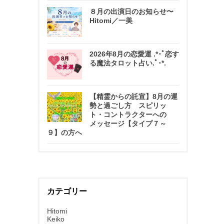
８月の出演日のお知らせ〜
Hitomi／一美
2026年8月の恋愛運 .*･ﾟ恋す
る魔法タロット占い.ﾟ･*.
【精霊からの託宣】8月の運
勢と過ごし方 スピリッ
ト・コントラクターへの
メッセージ【タイプ７～
９】の方へ
カテゴリー
Hitomi
Keiko