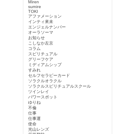
Miren
sumire
TOKI
アファメーション
インティ來未
エンジェルナンバー
オーラソーマ
お知らせ
こしなか左京
コラム
スピリチュアル
グリーフケア
ミディアムシップ
すみれ
セルフセラピーカード
ソラクルオラクル
ソラクルスピリチュアルスクール
ツインレイ
パワースポット
ゆりね
不倫
仕事
仕事運
使命
光山レンズ