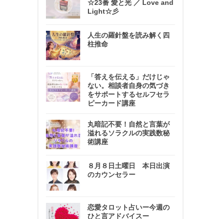
☆23番 愛と光 ／ Love and
Light☆彡
人生の羅針盤を読み解く四
柱推命
「答えを伝える」だけじゃ
ない。相談者自身の気づき
をサポートするセルフセラ
ピーカード講座
丸暗記不要！自然と言葉が
溢れるソラクルの実践数秘
術講座
８月８日土曜日 本日出演
のカウンセラー
恋愛タロット占いー今週の
ひと言アドバイスー