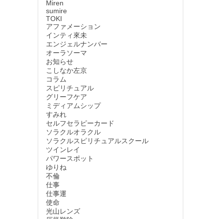
Miren
sumire
TOKI
アファメーション
インティ來未
エンジェルナンバー
オーラソーマ
お知らせ
こしなか左京
コラム
スピリチュアル
グリーフケア
ミディアムシップ
すみれ
セルフセラピーカード
ソラクルオラクル
ソラクルスピリチュアルスクール
ツインレイ
パワースポット
ゆりね
不倫
仕事
仕事運
使命
光山レンズ