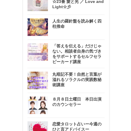
☆23番 愛と光 ／ Love and
Light☆彡
人生の羅針盤を読み解く四
柱推命
「答えを伝える」だけじゃ
ない。相談者自身の気づき
をサポートするセルフセラ
ピーカード講座
丸暗記不要！自然と言葉が
溢れるソラクルの実践数秘
術講座
８月８日土曜日 本日出演
のカウンセラー
恋愛タロット占いー今週の
ひと言アドバイスー