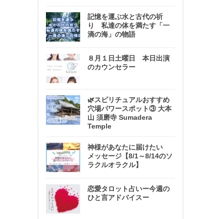
記憶を運ぶ水と古代の祈
り 私達の体を満たす「一
滴の海」の物語
８月１日土曜日 本日出演
のカウンセラー
🌿スピリチュアルおすすめ
穴場パワースポット③ 大本
山 須磨寺 Sumadera
Temple
神様があなたに届けたい
メッセージ【8/1～8/14のソ
ラクルオラクル】
恋愛タロット占いー今週の
ひと言アドバイスー