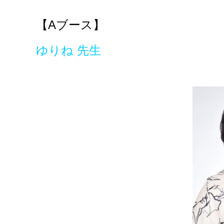
【A
ブース】
ゆりね 先生