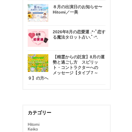
８月の出演日のお知らせ〜
Hitomi／一美
2026年8月の恋愛運 .*･ﾟ恋す
る魔法タロット占い.ﾟ･*.
【精霊からの託宣】8月の運
勢と過ごし方 スピリッ
ト・コントラクターへの
メッセージ【タイプ７～
９】の方へ
カテゴリー
Hitomi
Keiko