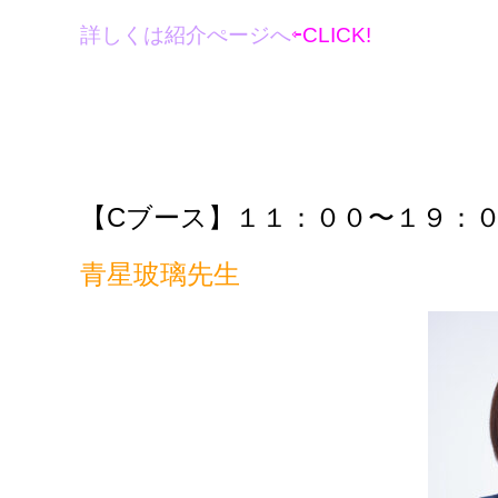
詳しくは紹介ぺージへ
⇦CLICK!
【C
ブース】１１：００〜１９：
青星玻璃先生