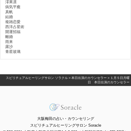
澪果凛
病気平癒
真帆
結婚
複雑恋愛
西洋占星術
開運招福
離婚
雨来
露沙
青星玻璃
スピリチュアルヒーリングサロン ソラクル
>
本日出演のカウンセラー
>
１月５日月曜
日 本日出演のカウンセラー
大阪梅田の占い・カウンセリング
スピリチュアルヒーリングサロン Soracle