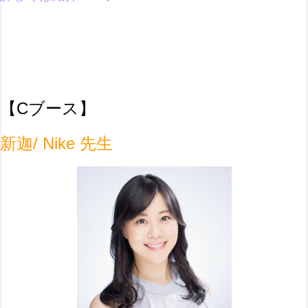
【C
ブース】
新迦/ Nike 先生