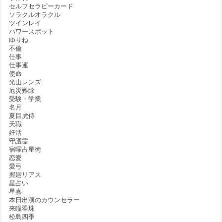
セルフセラピーカード
ソラクルオラクル
ツインレイ
パワースポット
ゆりね
不倫
仕事
仕事運
使命
光山レンズ
厄災難除
受験・学業
名月
夏目虎侍
天職
妊活
守護霊
宿曜占星術
恋愛
愛弓
握廻リアス
星占い
星嘉
本日出演のカウンセラー
来瞳翠珠
松島四季