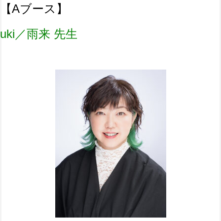
【Aブース】
uki／雨来 先生