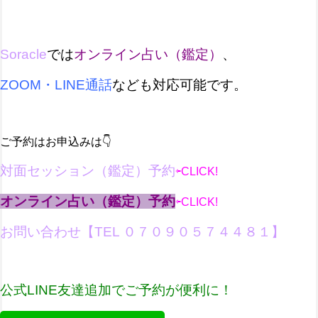
Soracle
では
オンライン占い（鑑定）
、
ZOOM・LINE通話
など
も対応可能です。
ご予約はお申込みは👇
対面セッション（鑑定）予約
⇦CLICK!
オンライン占い（鑑定）予約
⇦CLICK!
お問い合わせ【
TEL ０７０９０５７４４８１
】
公式LINE友達追加で
ご予約が便利に！