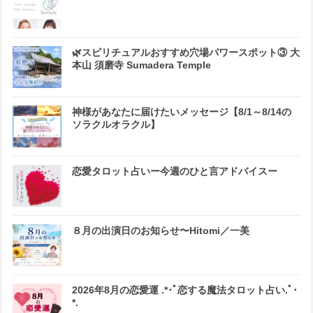
🌿スピリチュアルおすすめ穴場パワースポット③ 大
本山 須磨寺 Sumadera Temple
神様があなたに届けたいメッセージ【8/1～8/14の
ソラクルオラクル】
恋愛タロット占いー今週のひと言アドバイスー
８月の出演日のお知らせ〜Hitomi／一美
2026年8月の恋愛運 .*･ﾟ恋する魔法タロット占い.ﾟ･
*.