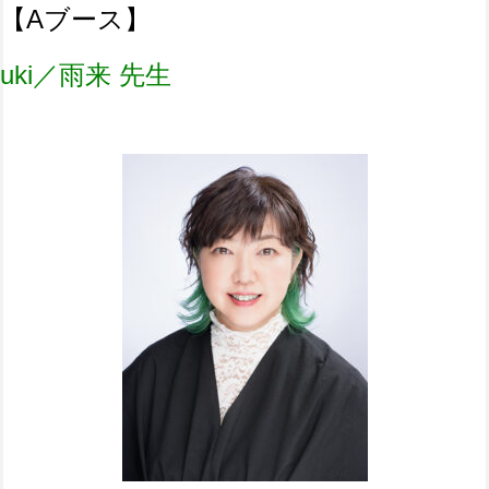
【Aブース】
uki／雨来 先生