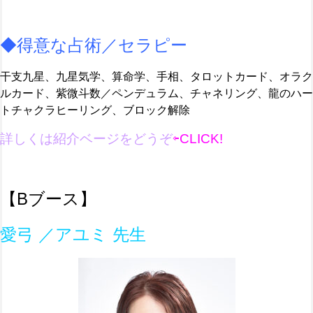
◆得意な占術／セラピー
干支九星、九星気学、算命学、手相、タロットカード、オラク
ルカード、紫微斗数／ペンデュラム、チャネリング、龍のハー
トチャクラヒーリング、ブロック解除
詳しくは紹介ベージ
を
どうぞ
⇦CLICK!
【Bブース】
愛弓 ／アユミ 先生