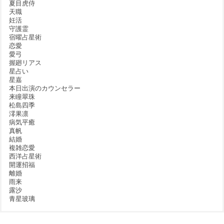
夏目虎侍
天職
妊活
守護霊
宿曜占星術
恋愛
愛弓
握廻リアス
星占い
星嘉
本日出演のカウンセラー
来瞳翠珠
松島四季
澪果凛
病気平癒
真帆
結婚
複雑恋愛
西洋占星術
開運招福
離婚
雨来
露沙
青星玻璃