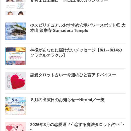
８月１日土曜日 本日出演のカウンセラー
🌿スピリチュアルおすすめ穴場パワースポット③ 大
本山 須磨寺 Sumadera Temple
神様があなたに届けたいメッセージ【8/1～8/14の
ソラクルオラクル】
恋愛タロット占いー今週のひと言アドバイスー
８月の出演日のお知らせ〜Hitomi／一美
2026年8月の恋愛運 .*･ﾟ恋する魔法タロット占い.ﾟ･
*.