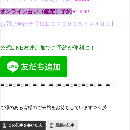
オンライン占い（鑑定）予約
⇦CLICK!
お問い合わせ【
TEL ０７０９０５７４４８１
】
公式LINE友達追加で
ご予約が便利に！
〓:::〓:::〓:::〓:::〓:::〓:::〓:::〓:::〓:::〓:::〓:::〓:::〓:::〓:::
ご縁のある皆様のご来館をお待ちしています☺☆彡
この記事を書いた人
最新の記事