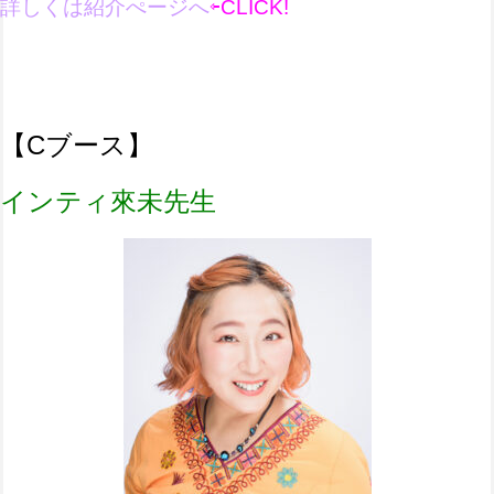
詳しくは紹介ぺージへ
⇦CLICK!
【C
ブース】
インティ來未先生