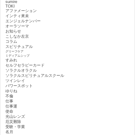
sumire
TOKI
アファメーション
インティ來未
エンジェルナンバー
オーラソーマ
お知らせ
こしなか左京
コラム
スピリチュアル
グリーフケア
ミディアムシップ
すみれ
セルフセラピーカード
ソラクルオラクル
ソラクルスピリチュアルスクール
ツインレイ
パワースポット
ゆりね
不倫
仕事
仕事運
使命
光山レンズ
厄災難除
受験・学業
名月