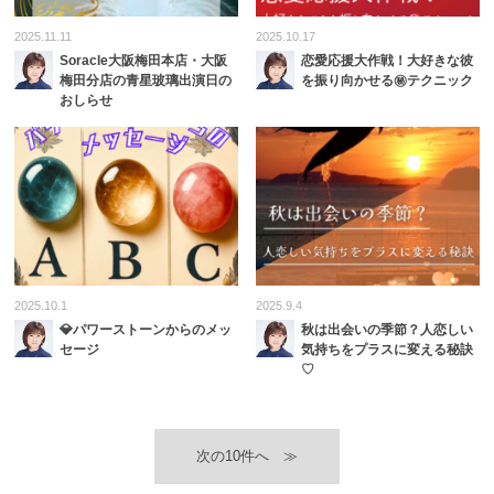
2025.11.11
2025.10.17
Soracle大阪梅田本店・大阪
恋愛応援大作戦！大好きな彼
梅田分店の青星玻璃出演日の
を振り向かせる㊙️テクニック
おしらせ
2025.10.1
2025.9.4
💎パワーストーンからのメッ
秋は出会いの季節？人恋しい
セージ
気持ちをプラスに変える秘訣
♡
≫