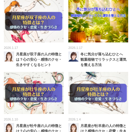
2026.1.17
2026.1.17
月星座が双子座の人の特徴と
冬に気分が落ち込むひとへ
は？心の安心・感情のクセ・
観葉植物でリラックスと運気
生きやすくなるヒント
を整える方法
2026.1.10
2026.1.4
月星座が牡牛座の人の特徴と
月星座が牡羊座の人の特徴と
は？心の安心・感情のクセ・
は？感情のクセ・恋愛・生き