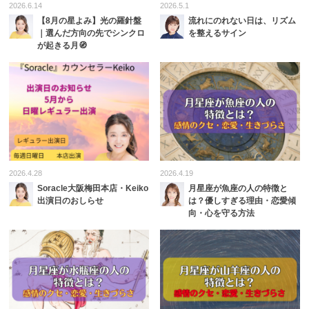
2026.6.14
2026.5.1
【8月の星よみ】光の羅針盤
流れにのれない日は、リズム
｜選んだ方向の先でシンクロ
を整えるサイン
が起きる月🧭
2026.4.28
2026.4.19
Soracle大阪梅田本店・Keiko
月星座が魚座の人の特徴と
出演日のおしらせ
は？優しすぎる理由・恋愛傾
向・心を守る方法