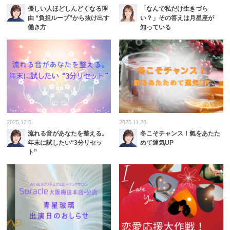
優しい人ほどしんどくなる理
「なんで私だけ生きづら
由 “負担ループ”から抜け出す
い？」その答えは月星座が
働き方
知っている
2025.12.5
2025.11.28
流れる音があなたを整える。
冬こそチャンス！氣をあたた
年末に試したい“3分リセッ
めて運気UP
ト”