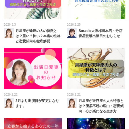
2026.3.3
2026.2.25
月星座が蠍座の人の特徴と
Soracle大阪梅田本店・分店
は？重い？怖い？本当の性格
青星玻璃出演日のおしらせ
と恋愛傾向を徹底解説
2026.2.22
2026.2.21
3月より出演日が変更になり
月星座が天秤座の人の特徴と
ます。
は？優柔不断の理由・恋愛傾
向・心が楽になる生き方