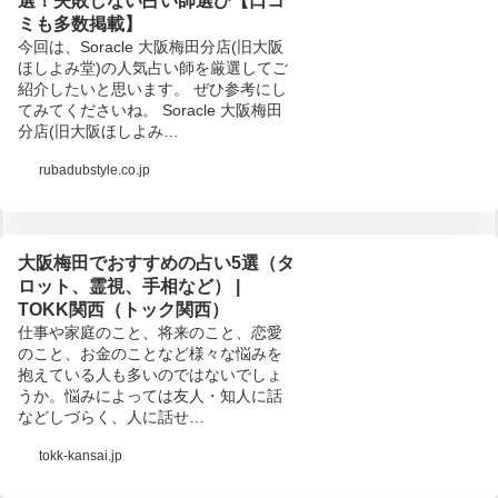
選！失敗しない占い師選び【口コ
ミも多数掲載】
今回は、Soracle 大阪梅田分店(旧大阪
ほしよみ堂)の人気占い師を厳選してご
紹介したいと思います。 ぜひ参考にし
てみてくださいね。 Soracle 大阪梅田
分店(旧大阪ほしよみ…
rubadubstyle.co.jp
大阪梅田でおすすめの占い5選（タ
ロット、霊視、手相など） |
TOKK関西（トック関西）
仕事や家庭のこと、将来のこと、恋愛
のこと、お金のことなど様々な悩みを
抱えている人も多いのではないでしょ
うか。悩みによっては友人・知人に話
などしづらく、人に話せ…
tokk-kansai.jp