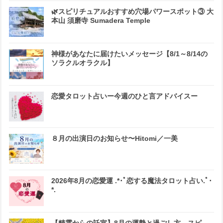
🌿スピリチュアルおすすめ穴場パワースポット③ 大
本山 須磨寺 Sumadera Temple
神様があなたに届けたいメッセージ【8/1～8/14の
ソラクルオラクル】
恋愛タロット占いー今週のひと言アドバイスー
８月の出演日のお知らせ〜Hitomi／一美
2026年8月の恋愛運 .*･ﾟ恋する魔法タロット占い.ﾟ･
*.