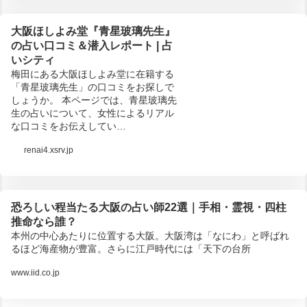
大阪ほしよみ堂『青星玻璃先生』
の占い口コミ＆潜入レポート | 占
いシティ
梅田にある大阪ほしよみ堂に在籍する
「青星玻璃先生」の口コミをお探しで
しょうか。 本ページでは、青星玻璃先
生の占いについて、女性によるリアル
な口コミをお伝えしてい…
renai4.xsrv.jp
恐ろしい程当たる大阪の占い師22選｜手相・霊視・四柱
推命なら誰？
本州の中心あたりに位置する大阪。大阪湾は「なにわ」と呼ばれ
るほど海産物が豊富。さらに江戸時代には「天下の台所
www.iid.co.jp