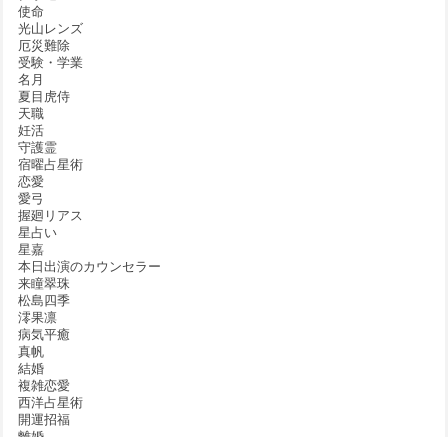
使命
光山レンズ
厄災難除
受験・学業
名月
夏目虎侍
天職
妊活
守護霊
宿曜占星術
恋愛
愛弓
握廻リアス
星占い
星嘉
本日出演のカウンセラー
来瞳翠珠
松島四季
澪果凛
病気平癒
真帆
結婚
複雑恋愛
西洋占星術
開運招福
離婚