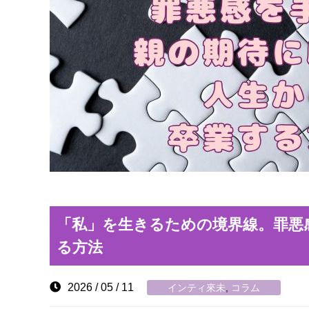
「私」を生きるための境界線。罪悪
る方法
2026 / 05 / 11
インティ來未
,
コラム