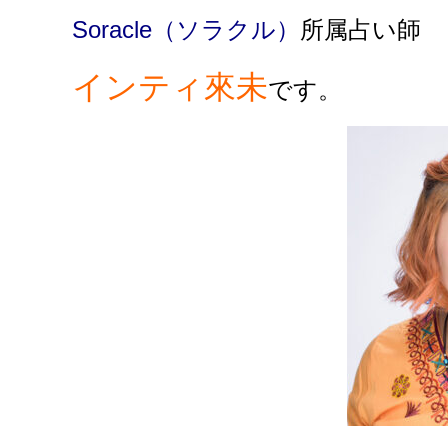
Soracle（ソラクル）
所属占い師
インティ來未
です。