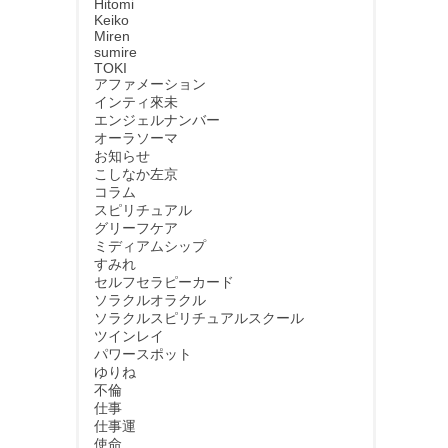
Hitomi
Keiko
Miren
sumire
TOKI
アファメーション
インティ來未
エンジェルナンバー
オーラソーマ
お知らせ
こしなか左京
コラム
スピリチュアル
グリーフケア
ミディアムシップ
すみれ
セルフセラピーカード
ソラクルオラクル
ソラクルスピリチュアルスクール
ツインレイ
パワースポット
ゆりね
不倫
仕事
仕事運
使命