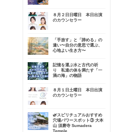
８月２日日曜日 本日出演
のカウンセラー
「手放す」と「諦める」の
違い〜自分の意思で選ぶ、
心地よい生き方〜
記憶を運ぶ水と古代の祈
り 私達の体を満たす「一
滴の海」の物語
８月１日土曜日 本日出演
のカウンセラー
🌿スピリチュアルおすすめ
穴場パワースポット③ 大本
山 須磨寺 Sumadera
Temple