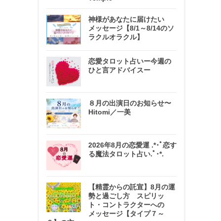
神様があなたに届けたい
メッセージ【8/1～8/14のソ
ラクルオラクル】
恋愛タロット占いー今週の
ひと言アドバイスー
８月の出演日のお知らせ〜
Hitomi／一美
2026年8月の恋愛運 .*･ﾟ恋す
る魔法タロット占い.ﾟ･*.
【精霊からの託宣】8月の運
勢と過ごし方 スピリッ
ト・コントラクターへの
メッセージ【タイプ７～