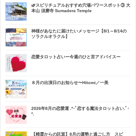
🌿スピリチュアルおすすめ穴場パワースポット③ 大
本山 須磨寺 Sumadera Temple
神様があなたに届けたいメッセージ【8/1～8/14の
ソラクルオラクル】
恋愛タロット占いー今週のひと言アドバイスー
８月の出演日のお知らせ〜Hitomi／一美
2026年8月の恋愛運 .*･ﾟ恋する魔法タロット占い.ﾟ･
*.
【精霊からの託宣】8月の運勢と過ごし方 スピ