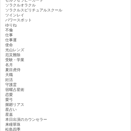
セルフセラピーカード
ソラクルオラクル
ソラクルスピリチュアルスクール
ツインレイ
パワースポット
ゆりね
不倫
仕事
仕事運
使命
光山レンズ
厄災難除
受験・学業
名月
夏目虎侍
天職
妊活
守護霊
宿曜占星術
恋愛
愛弓
握廻リアス
星占い
星嘉
本日出演のカウンセラー
来瞳翠珠
松島四季