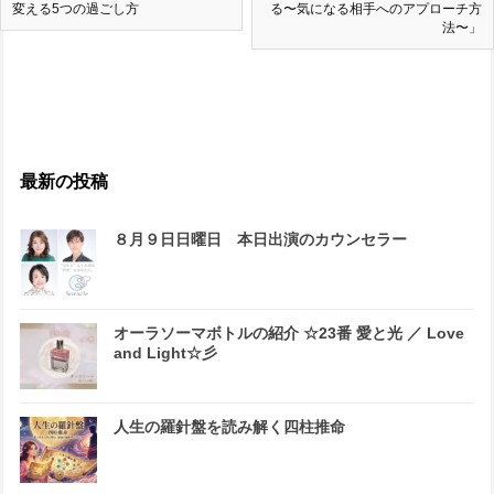
変える5つの過ごし方
る〜気になる相手へのアプローチ方
法〜」
最新の投稿
８月９日日曜日 本日出演のカウンセラー
オーラソーマボトルの紹介 ☆23番 愛と光 ／ Love
and Light☆彡
人生の羅針盤を読み解く四柱推命