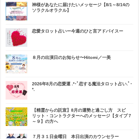
神様があなたに届けたいメッセージ【8/1～8/14の
ソラクルオラクル】
恋愛タロット占いー今週のひと言アドバイスー
８月の出演日のお知らせ〜Hitomi／一美
2026年8月の恋愛運 .*･ﾟ恋する魔法タロット占い.ﾟ･
*.
【精霊からの託宣】8月の運勢と過ごし方 スピ
リット・コントラクターへのメッセージ【タイプ７
～９】の方へ
７月３１日金曜日 本日出演のカウンセラー