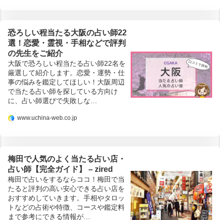
恐ろしい程当たる大阪の占い師22
選！恋愛・霊視・手相などで評判
の先生をご紹介
大阪で恐ろしい程当たる占い師22名を
厳選して紹介します。恋愛・運勢・仕
事の悩みを鑑定してほしい！大阪周辺
で当たる占い師を探している方向け
に、占い師選びで失敗しな…
www.uchina-web.co.jp
梅田で人気のよく当たる占い店・
占い師【完全ガイド】 – zired
梅田で占いをするならココ！梅田で当
たると評判の高い安心できる占い店を
おすすめしていきます。手相やタロッ
トなどの占術や特徴、コースや鑑定料
まで参考にできる情報が…