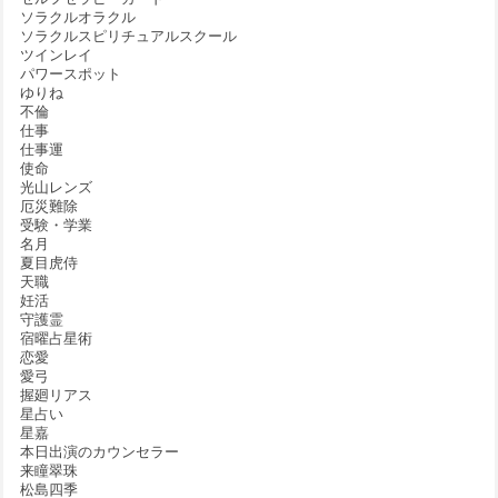
ソラクルオラクル
ソラクルスピリチュアルスクール
ツインレイ
パワースポット
ゆりね
不倫
仕事
仕事運
使命
光山レンズ
厄災難除
受験・学業
名月
夏目虎侍
天職
妊活
守護霊
宿曜占星術
恋愛
愛弓
握廻リアス
星占い
星嘉
本日出演のカウンセラー
来瞳翠珠
松島四季