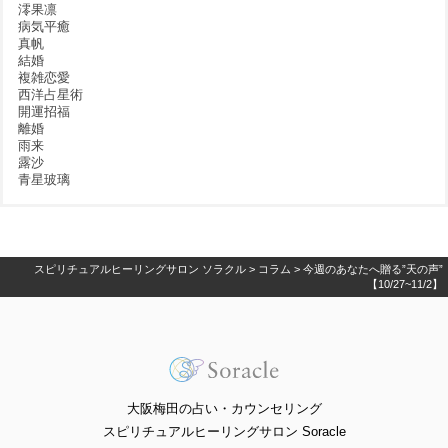
澪果凛
病気平癒
真帆
結婚
複雑恋愛
西洋占星術
開運招福
離婚
雨来
露沙
青星玻璃
スピリチュアルヒーリングサロン ソラクル
>
コラム
>
今週のあなたへ贈る”天の声”
【10/27~11/2】
大阪梅田の占い・カウンセリング
スピリチュアルヒーリングサロン Soracle