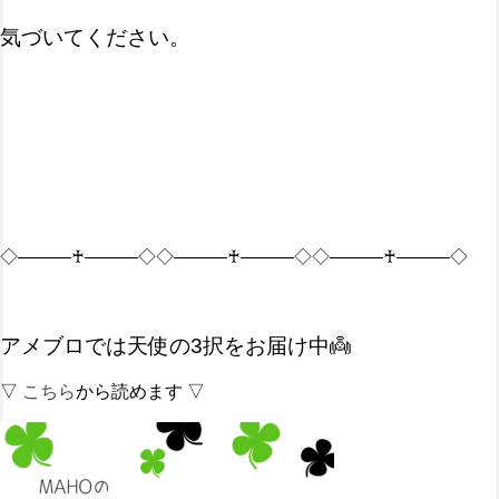
気づいてください。
◇―――♰―――◇◇―――♰―――◇◇―――♰―――◇
アメブロでは天使の3択をお届け中👼
▽
こちら
から読めます ▽