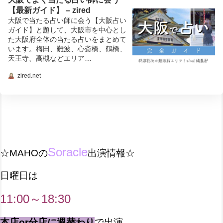
【最新ガイド】 – zired
大阪で当たる占い師に会う【大阪占い
ガイド】と題して、大阪市を中心とし
た大阪府全体の当たる占いをまとめて
います。梅田、難波、心斎橋、鶴橋、
天王寺、高槻などエリア…
zired.net
Soracle
☆MAHOの
出演情報☆
日曜日は
11:00～18:30
本店or分店に週替わり
で出演