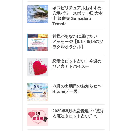
🌿スピリチュアルおすすめ
穴場パワースポット③ 大本
山 須磨寺 Sumadera
Temple
神様があなたに届けたい
メッセージ【8/1～8/14のソ
ラクルオラクル】
恋愛タロット占いー今週の
ひと言アドバイスー
８月の出演日のお知らせ〜
Hitomi／一美
2026年8月の恋愛運 .*･ﾟ恋す
る魔法タロット占い.ﾟ･*.