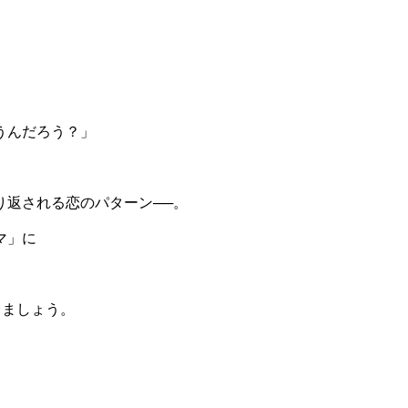
うんだろう？」
り返される恋のパターン──。
マ」に
きましょう。