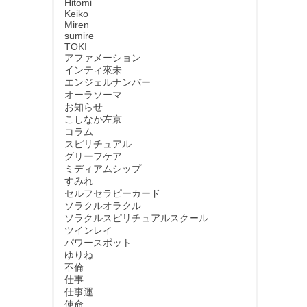
Hitomi
Keiko
Miren
sumire
TOKI
アファメーション
インティ來未
エンジェルナンバー
オーラソーマ
お知らせ
こしなか左京
コラム
スピリチュアル
グリーフケア
ミディアムシップ
すみれ
セルフセラピーカード
ソラクルオラクル
ソラクルスピリチュアルスクール
ツインレイ
パワースポット
ゆりね
不倫
仕事
仕事運
使命