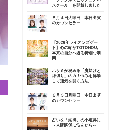
「ソラクルスピリチュアル
スクール」を開校しました
８月４日火曜日 本日出演
のカウンセラー
【2026年ライオンズゲー
ト】心の軸がTOTONOU。
本来の自分へ還る特別な期
間
ハサミが秘める「魔除けと
縁切り」の力！悩みを解消
して運気を開く方法
８月３日月曜日 本日出演
のカウンセラー
占いを「納得」の小道具に
～人間関係に悩んだら～