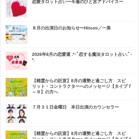
恋愛タロット占いー今週のひと言アドバイスー
８月の出演日のお知らせ〜Hitomi／一美
2026年8月の恋愛運 .*･ﾟ恋する魔法タロット占い.ﾟ･
*.
【精霊からの託宣】8月の運勢と過ごし方 スピ
リット・コントラクターへのメッセージ【タイプ７
～９】の方へ
７月３１日金曜日 本日出演のカウンセラー
【精霊からの託宣】8月の運勢と過ごし方 スピ