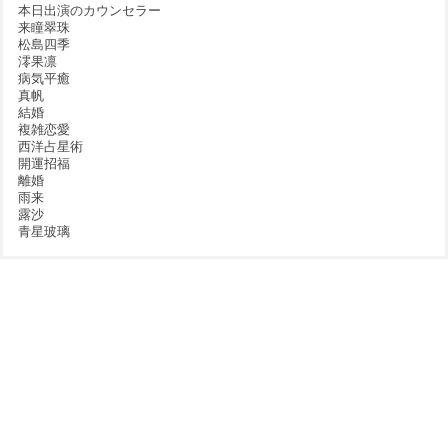
本日出演のカウンセラー
来瞳翠珠
松島四季
澪果凛
病気平癒
真帆
結婚
複雑恋愛
西洋占星術
開運招福
離婚
雨来
露沙
青星玻璃
スピリチュアルヒーリングサロン ソラクル
>
コラム
>
将来が不安で眠れない夜に
対面カウンセラーの
セッションご依頼は
スケジュールをチェック
WEB予約優先（当日予約可）
本店: 070-9057-4481
予約案内
（11:00～20:00）
大阪梅田の占い・カウンセリング
分店: 080-5670-8497