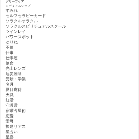
グリーフケア
ミディアムシップ
すみれ
セルフセラピーカード
ソラクルオラクル
ソラクルスピリチュアルスクール
ツインレイ
パワースポット
ゆりね
不倫
仕事
仕事運
使命
光山レンズ
厄災難除
受験・学業
名月
夏目虎侍
天職
妊活
守護霊
宿曜占星術
恋愛
愛弓
握廻リアス
星占い
星嘉