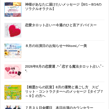
神様があなたに届けたいメッセージ【8/1～8/14の
ソラクルオラクル】
恋愛タロット占いー今週のひと言アドバイスー
８月の出演日のお知らせ〜Hitomi／一美
2026年8月の恋愛運 .*･ﾟ恋する魔法タロット占い.ﾟ･
*.
【精霊からの託宣】8月の運勢と過ごし方 スピ
リット・コントラクターへのメッセージ【タイプ７
～９】の方へ
７月３１日金曜日 本日出演のカウンセラー