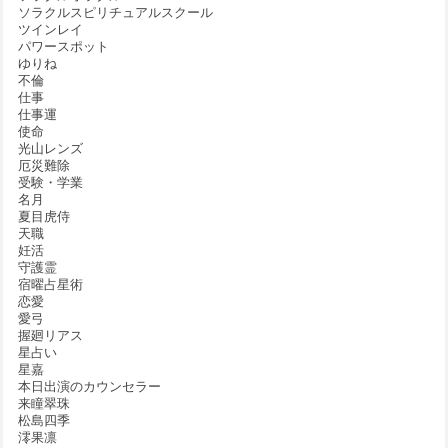
ソラクルスピリチュアルスクール
ツインレイ
パワースポット
ゆりね
不倫
仕事
仕事運
使命
光山レンズ
厄災難除
受験・学業
名月
夏目虎侍
天職
妊活
守護霊
宿曜占星術
恋愛
愛弓
握廻リアス
星占い
星嘉
本日出演のカウンセラー
来瞳翠珠
松島四季
澪果凛