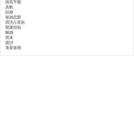
病気平癒
真帆
結婚
複雑恋愛
西洋占星術
開運招福
離婚
雨来
露沙
青星玻璃
スピリチュアルヒーリングサロン ソラクル
>
コラム
>
見えない存在を感じる“お祭り”～
祇園祭での出来事～
対面カウンセラーの
セッションご依頼は
スケジュールをチェック
WEB予約優先（当日予約可）
本店: 070-9057-4481
予約案内
（11:00～20:00）
分店: 080-5670-8497
大阪梅田の占い・カウンセリング
スピリチュアルヒーリングサロン Soracle
〒530-0001 大阪府大阪市北区梅田1-1-3-200（大阪駅前第3ビル2階 57号）