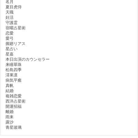
名月
夏目虎侍
天職
妊活
守護霊
宿曜占星術
恋愛
愛弓
握廻リアス
星占い
星嘉
本日出演のカウンセラー
来瞳翠珠
松島四季
澪果凛
病気平癒
真帆
結婚
複雑恋愛
西洋占星術
開運招福
離婚
雨来
露沙
青星玻璃