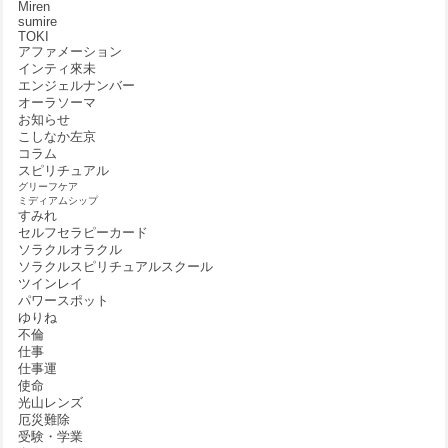
Miren
sumire
TOKI
アファメーション
インティ來未
エンジェルナンバー
オーラソーマ
お知らせ
こしなか左京
コラム
スピリチュアル
グリーフケア
ミディアムシップ
すみれ
セルフセラピーカード
ソラクルオラクル
ソラクルスピリチュアルスクール
ツインレイ
パワースポット
ゆりね
不倫
仕事
仕事運
使命
光山レンズ
厄災難除
受験・学業