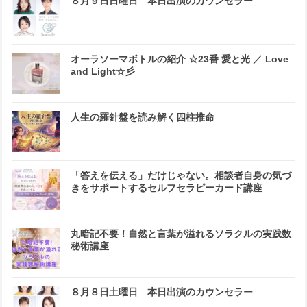
８月９日日曜日 本日出演のカウンセラー
オーラソーマボトルの紹介 ☆23番 愛と光 ／ Love
and Light☆彡
人生の羅針盤を読み解く四柱推命
「答えを伝える」だけじゃない。相談者自身の気づ
きをサポートするセルフセラピーカード講座
丸暗記不要！自然と言葉が溢れるソラクルの実践数
秘術講座
８月８日土曜日 本日出演のカウンセラー