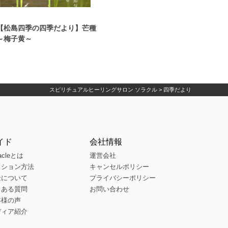
【松島四季の四季だより】芒種
～梅子黄～
スピリチュアルヒーリングサロン ソラクル
>
四季だより
イド
会社情報
acleとは
運営会社
ッション方法
キャンセルポリシー
金について
プライバシーポリシー
くある質問
お問い合わせ
客様の声
ディア紹介