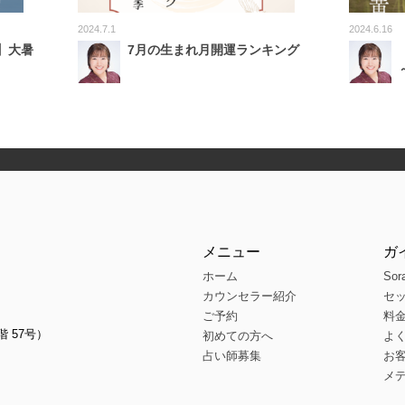
2024.7.1
2024.6.16
】大暑
7月の生まれ月開運ランキング
メニュー
ガ
ホーム
Sor
カウンセラー紹介
セ
ご予約
料
階 57号）
初めての方へ
よ
占い師募集
お
メ