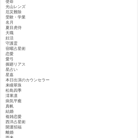
使命
光山レンズ
厄災難除
受験・学業
名月
夏目虎侍
天職
妊活
守護霊
宿曜占星術
恋愛
愛弓
握廻リアス
星占い
星嘉
本日出演のカウンセラー
来瞳翠珠
松島四季
澪果凛
病気平癒
真帆
結婚
複雑恋愛
西洋占星術
開運招福
離婚
雨来