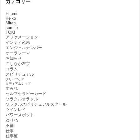
カテゴリー
Hitomi
Keiko
Miren
sumire
TOKI
アファメーション
インティ來未
エンジェルナンバー
オーラソーマ
お知らせ
こしなか左京
コラム
スピリチュアル
グリーフケア
ミディアムシップ
すみれ
セルフセラピーカード
ソラクルオラクル
ソラクルスピリチュアルスクール
ツインレイ
パワースポット
ゆりね
不倫
仕事
仕事運