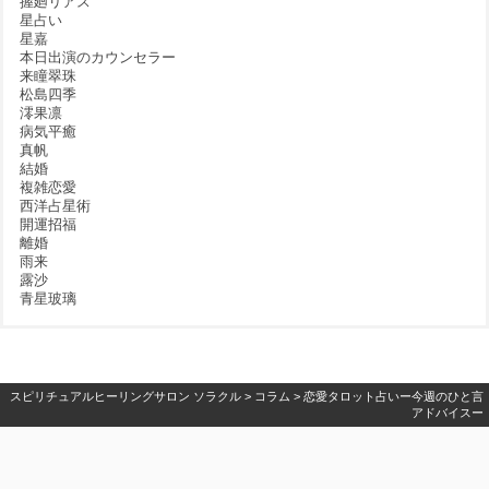
握廻リアス
星占い
星嘉
本日出演のカウンセラー
来瞳翠珠
松島四季
澪果凛
病気平癒
真帆
結婚
複雑恋愛
西洋占星術
開運招福
離婚
雨来
露沙
青星玻璃
スピリチュアルヒーリングサロン ソラクル
>
コラム
>
恋愛タロット占いー今週のひと言
アドバイスー