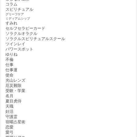
コラム
スピリチュアル
グリーフケア
ミディアムシップ
すみれ
セルフセラピーカード
ソラクルオラクル
ソラクルスピリチュアルスクール
ツインレイ
パワースポット
ゆりね
不倫
仕事
仕事運
使命
光山レンズ
厄災難除
受験・学業
名月
夏目虎侍
天職
妊活
守護霊
宿曜占星術
恋愛
愛弓