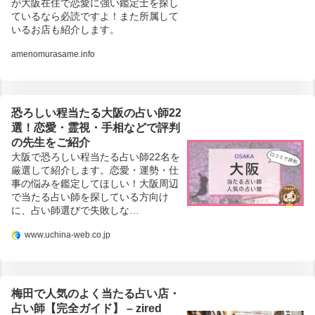
が大阪在住で恋愛に強い鑑定士を探し
ているなら必読ですよ！また所属して
いるお店も紹介します。
amenomurasame.info
恐ろしい程当たる大阪の占い師22
選！恋愛・霊視・手相などで評判
の先生をご紹介
大阪で恐ろしい程当たる占い師22名を
厳選して紹介します。恋愛・運勢・仕
事の悩みを鑑定してほしい！大阪周辺
で当たる占い師を探している方向け
に、占い師選びで失敗しな…
www.uchina-web.co.jp
梅田で人気のよく当たる占い店・
占い師【完全ガイド】 – zired