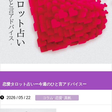
恋愛タロット占いー今週のひと言アドバイスー
2026 / 05 / 22
コラム
,
恋愛
,
真帆