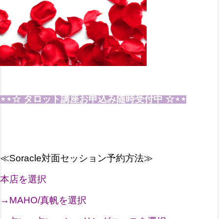
⋆⋆☆ タロット講座お申込み随時受付中 ☆⋆⋆
≪Soracle対面セッション予約方法≫
本店を選択
→MAHO/真帆を選択