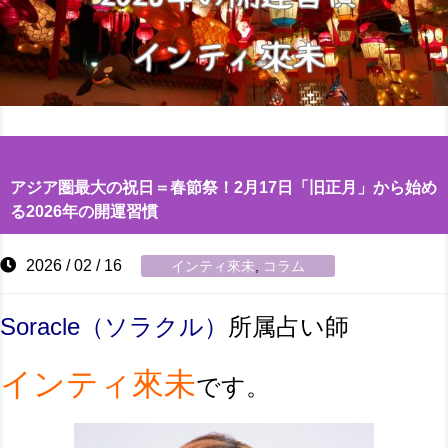
アジア圏最大の祝日＝春節祭！2月17日「旧正月」から始め
る2026年の開運習慣
2026 / 02 / 16
インティ來未
,
コラム
Soracle（ソラクル）
所属占い師
インティ來未
です。