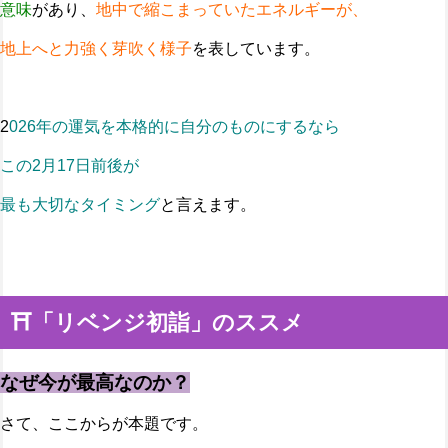
意味
があり、
地中で縮こまっていたエネルギーが、
地上へと力強く芽吹く様子
を表しています。
2
026年の運気を本格的に自分のものにするなら
この2月17日前後が
最も大切なタイミング
と言えます。
⛩️「リベンジ初詣」のススメ
なぜ今が最高なのか？
さて、ここからが本題です。