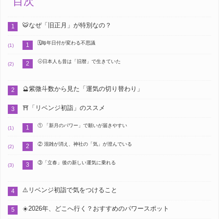
目次
🐯なぜ「旧正月」が特別なの？
🗓️毎年日付が変わる不思議
🌝日本人も昔は「旧暦」で生きていた
🔮紫微斗数から見た「運気の切り替わり」
⛩️「リベンジ初詣」のススメ
① 「新月のパワー」で願いが届きやすい
② 混雑が消え、神社の「気」が澄んでいる
③「立春」後の新しい運気に乗れる
⚠️リベンジ初詣で気をつけること
☀️2026年、どこへ行く？おすすめのパワースポット