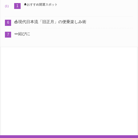
🔔おすすめ開運スポット
🎪現代日本流「旧正月」の便乗楽しみ術
🪢結びに