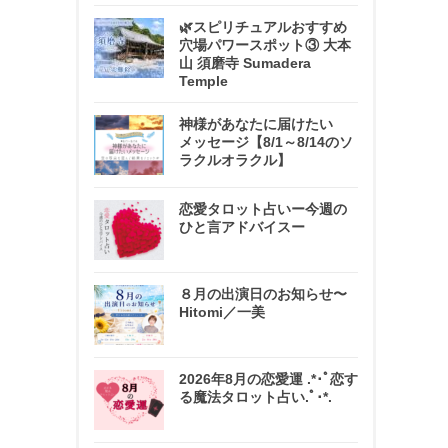
🌿スピリチュアルおすすめ
穴場パワースポット③ 大本
山 須磨寺 Sumadera
Temple
神様があなたに届けたい
メッセージ【8/1～8/14のソ
ラクルオラクル】
恋愛タロット占いー今週の
ひと言アドバイスー
８月の出演日のお知らせ〜
Hitomi／一美
2026年8月の恋愛運 .*･ﾟ恋す
る魔法タロット占い.ﾟ･*.