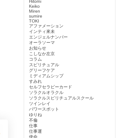
Hitomi
Keiko
Miren
sumire
TOKI
アファメーション
インティ來未
エンジェルナンバー
オーラソーマ
お知らせ
こしなか左京
コラム
スピリチュアル
グリーフケア
ミディアムシップ
すみれ
セルフセラピーカード
ソラクルオラクル
ソラクルスピリチュアルスクール
ツインレイ
パワースポット
ゆりね
不倫
仕事
仕事運
使命