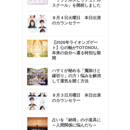
「ソラクルスピリチュアル
スクール」を開校しました
８月４日火曜日 本日出演
のカウンセラー
【2026年ライオンズゲー
ト】心の軸がTOTONOU。
本来の自分へ還る特別な期
間
ハサミが秘める「魔除けと
縁切り」の力！悩みを解消
して運気を開く方法
８月３日月曜日 本日出演
のカウンセラー
占いを「納得」の小道具に
～人間関係に悩んだら～