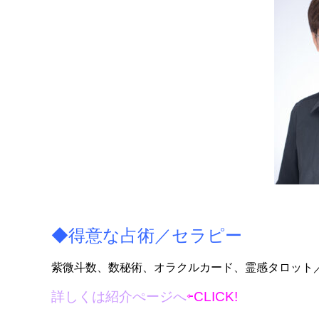
◆得意な占術／セラピー
紫微斗数、数秘術、オラクルカード、霊感タロット
詳しくは紹介ぺージへ
⇦CLICK!