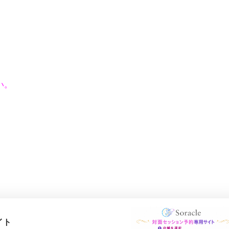
い。
イト