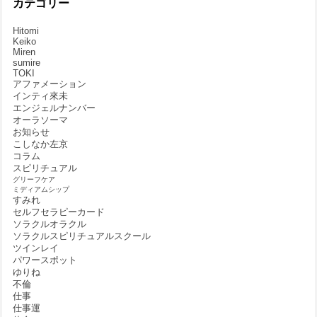
カテゴリー
Hitomi
Keiko
Miren
sumire
TOKI
アファメーション
インティ來未
エンジェルナンバー
オーラソーマ
お知らせ
こしなか左京
コラム
スピリチュアル
グリーフケア
ミディアムシップ
すみれ
セルフセラピーカード
ソラクルオラクル
ソラクルスピリチュアルスクール
ツインレイ
パワースポット
ゆりね
不倫
仕事
仕事運