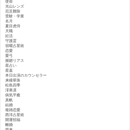
使命
光山レンズ
厄災難除
受験・学業
名月
夏目虎侍
天職
妊活
守護霊
宿曜占星術
恋愛
愛弓
握廻リアス
星占い
星嘉
本日出演のカウンセラー
来瞳翠珠
松島四季
澪果凛
病気平癒
真帆
結婚
複雑恋愛
西洋占星術
開運招福
離婚
雨来