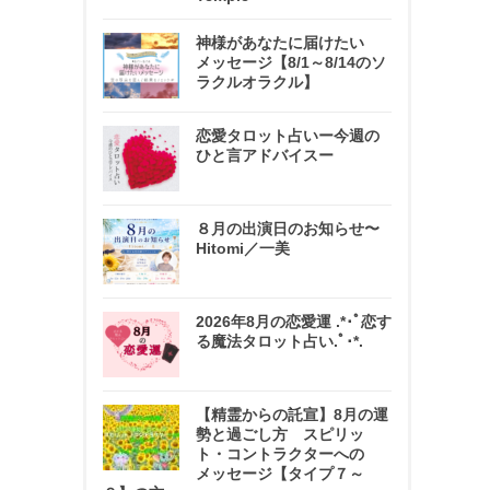
神様があなたに届けたい
メッセージ【8/1～8/14のソ
ラクルオラクル】
恋愛タロット占いー今週の
ひと言アドバイスー
８月の出演日のお知らせ〜
Hitomi／一美
2026年8月の恋愛運 .*･ﾟ恋す
る魔法タロット占い.ﾟ･*.
【精霊からの託宣】8月の運
勢と過ごし方 スピリッ
ト・コントラクターへの
メッセージ【タイプ７～