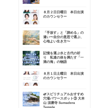
８月２日日曜日 本日出演
のカウンセラー
「手放す」と「諦める」の
違い〜自分の意思で選ぶ、
心地よい生き方〜
記憶を運ぶ水と古代の祈
り 私達の体を満たす「一
滴の海」の物語
８月１日土曜日 本日出演
のカウンセラー
🌿スピリチュアルおすすめ
穴場パワースポット③ 大本
山 須磨寺 Sumadera
Temple