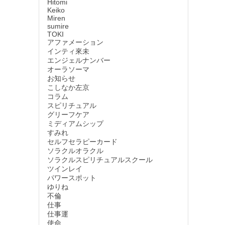
Hitomi
Keiko
Miren
sumire
TOKI
アファメーション
インティ來未
エンジェルナンバー
オーラソーマ
お知らせ
こしなか左京
コラム
スピリチュアル
グリーフケア
ミディアムシップ
すみれ
セルフセラピーカード
ソラクルオラクル
ソラクルスピリチュアルスクール
ツインレイ
パワースポット
ゆりね
不倫
仕事
仕事運
使命