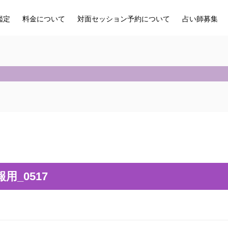
鑑定
料金について
対面セッション予約について
占い師募集
用_0517