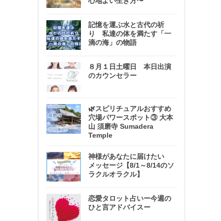
心地よい生き方〜
記憶を運ぶ水と古代の祈
り 私達の体を満たす「一
滴の海」の物語
８月１日土曜日 本日出演
のカウンセラー
🌿スピリチュアルおすすめ
穴場パワースポット③ 大本
山 須磨寺 Sumadera
Temple
神様があなたに届けたい
メッセージ【8/1～8/14のソ
ラクルオラクル】
恋愛タロット占いー今週の
ひと言アドバイスー