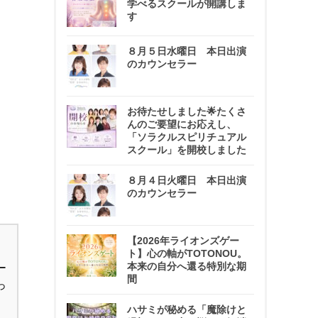
学べるスクールが開講しま
す
８月５日水曜日 本日出演
のカウンセラー
お待たせしました🌟たくさ
んのご要望にお応えし、
「ソラクルスピリチュアル
スクール」を開校しました
８月４日火曜日 本日出演
のカウンセラー
【2026年ライオンズゲー
ト】心の軸がTOTONOU。
本来の自分へ還る特別な期
ー
間
っ
ハサミが秘める「魔除けと