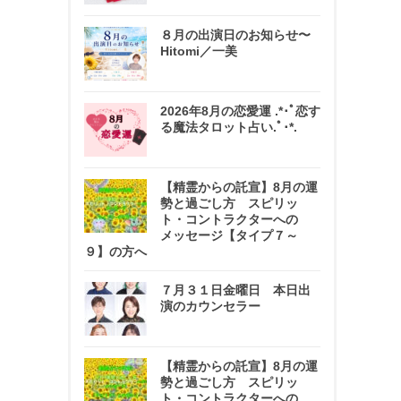
８月の出演日のお知らせ〜
Hitomi／一美
2026年8月の恋愛運 .*･ﾟ恋す
る魔法タロット占い.ﾟ･*.
【精霊からの託宣】8月の運
勢と過ごし方 スピリッ
ト・コントラクターへの
メッセージ【タイプ７～
９】の方へ
７月３１日金曜日 本日出
演のカウンセラー
【精霊からの託宣】8月の運
勢と過ごし方 スピリッ
ト・コントラクターへの