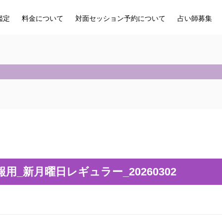
鑑定
料金について
対面セッション予約について
占い師募集
報用_新月曜日レギュラー_20260302