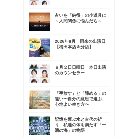
占いを「納得」の小道具に
～人間関係に悩んだら～
2026年8月 雨来の出演日
【梅田本店＆分店】
８月２日日曜日 本日出演
のカウンセラー
「手放す」と「諦める」の
違い〜自分の意思で選ぶ、
心地よい生き方〜
記憶を運ぶ水と古代の祈
り 私達の体を満たす「一
滴の海」の物語