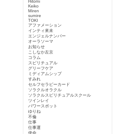
Hitomi
Keiko
Miren
sumire
TOKI
アファメーション
インティ來未
エンジェルナンバー
オーラソーマ
お知らせ
こしなか左京
コラム
スピリチュアル
グリーフケア
ミディアムシップ
すみれ
セルフセラピーカード
ソラクルオラクル
ソラクルスピリチュアルスクール
ツインレイ
パワースポット
ゆりね
不倫
仕事
仕事運
使命