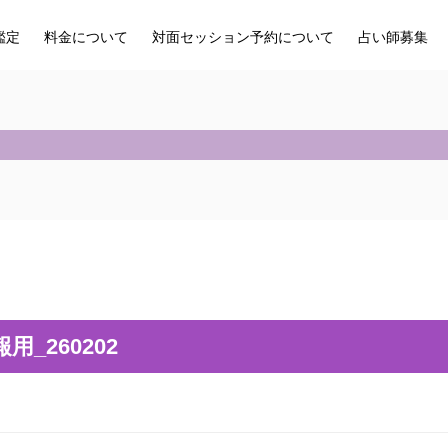
鑑定
料金について
対面セッション予約について
占い師募集
用_260202