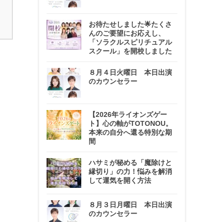
お待たせしました🌟たくさ
んのご要望にお応えし、
「ソラクルスピリチュアル
スクール」を開校しました
８月４日火曜日 本日出演
のカウンセラー
【2026年ライオンズゲー
ト】心の軸がTOTONOU。
本来の自分へ還る特別な期
間
ハサミが秘める「魔除けと
縁切り」の力！悩みを解消
して運気を開く方法
８月３日月曜日 本日出演
のカウンセラー