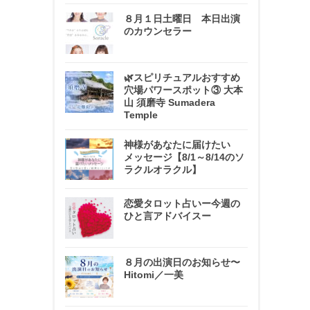
８月１日土曜日 本日出演
のカウンセラー
🌿スピリチュアルおすすめ
穴場パワースポット③ 大本
山 須磨寺 Sumadera
Temple
神様があなたに届けたい
メッセージ【8/1～8/14のソ
ラクルオラクル】
恋愛タロット占いー今週の
ひと言アドバイスー
８月の出演日のお知らせ〜
Hitomi／一美