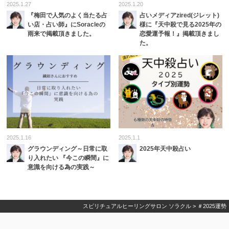
2025.1.27
2025.1.20
『梅田で人気のよく当たる占
占いメディアzired(ジレット)
い店・占い師』にSoracleの
様に『天中殺で見る2025年の
雨来で掲載頂きました。
恋愛運予報！』掲載頂きまし
た。
2025.1.16
2025.1.1
グラウンディング～日常に取
2025年天中殺占い
り入れたい 『今この瞬間』に
意識を向ける為の実践～
スピリチュアルヒーリングサロン ソラクル
>
＃2025運勢