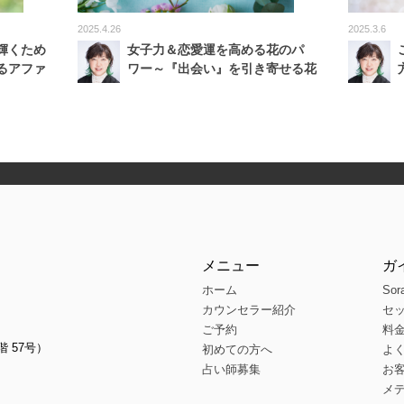
2025.4.26
2025.3.6
輝くため
女子力＆恋愛運を高める花のパ
るアファ
ワー～『出会い』を引き寄せる花
メニュー
ガ
ホーム
Sor
カウンセラー紹介
セ
ご予約
料
階 57号）
初めての方へ
よ
占い師募集
お
メ