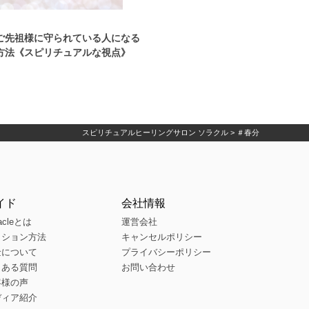
ご先祖様に守られている人になる
方法《スピリチュアルな視点》
スピリチュアルヒーリングサロン ソラクル
>
＃春分
イド
会社情報
acleとは
運営会社
ッション方法
キャンセルポリシー
金について
プライバシーポリシー
くある質問
お問い合わせ
客様の声
ディア紹介