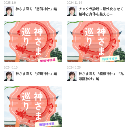
2025.1.9
2024.11.14
神さま巡り『恩智神社』編
チャクラ診断～活性化させて
精神と身体を整える～
2024.8.15
2024.5.28
神さま巡り『姫嶋神社』編
神さま巡り『箱根神社』『九
頭龍神社』編