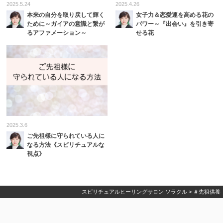
2025.5.24
2025.4.26
本来の自分を取り戻して輝く
女子力＆恋愛運を高める花の
ために～ガイアの意識と繋が
パワー～『出会い』を引き寄
るアファメーション～
せる花
2025.3.6
ご先祖様に守られている人に
なる方法《スピリチュアルな
視点》
スピリチュアルヒーリングサロン ソラクル
>
＃先祖供養