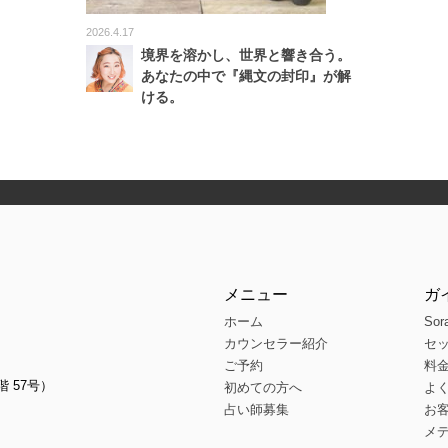
2026.4.17
境界を溶かし、世界と響き合う。
あなたの中で『縄文の封印』が解
ける。
メニュー
ガ
ホーム
Sor
カウンセラー紹介
セ
ご予約
料
階 57号）
初めての方へ
よ
占い師募集
お
メ