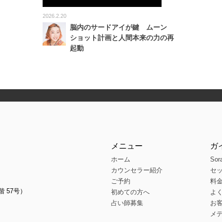
2026.2.20
脳内のサードアイが鍵 ムーン
ショット計画と人間本来の力の再
起動
メニュー
ガ
ホーム
Sor
カウンセラー紹介
セ
ご予約
料
階 57号）
初めての方へ
よ
占い師募集
お
メ