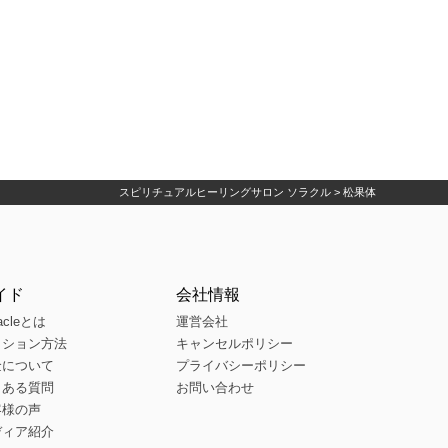
スピリチュアルヒーリングサロン ソラクル
>
松果体
イド
会社情報
acleとは
運営会社
ッション方法
キャンセルポリシー
金について
プライバシーポリシー
くある質問
お問い合わせ
客様の声
ディア紹介