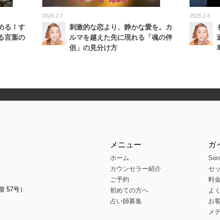
2026.2.7
2026.2.6
める！す
刺激的な恋より、静かな愛を。カ
る言葉の
ルマを越えた先に現れる「魂の伴
侶」の見分け方
メニュー
ガ
ホーム
Sor
カウンセラー紹介
セ
ご予約
料
階 57号）
初めての方へ
よ
占い師募集
お
メ