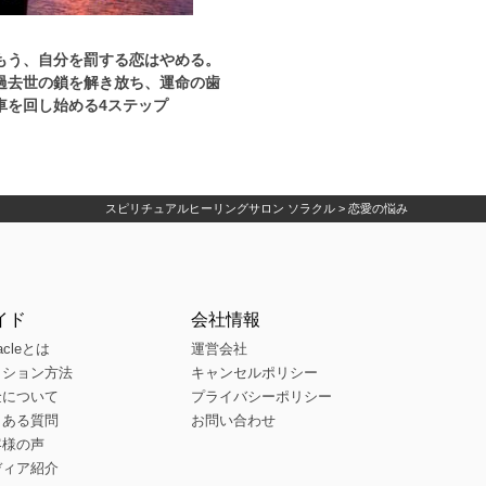
もう、自分を罰する恋はやめる。
過去世の鎖を解き放ち、運命の歯
車を回し始める4ステップ
スピリチュアルヒーリングサロン ソラクル
>
恋愛の悩み
イド
会社情報
acleとは
運営会社
ッション方法
キャンセルポリシー
金について
プライバシーポリシー
くある質問
お問い合わせ
客様の声
ディア紹介