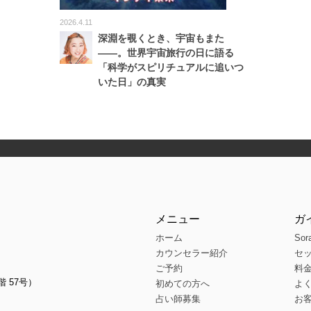
2026.4.11
深淵を覗くとき、宇宙もまた
――。世界宇宙旅行の日に語る
「科学がスピリチュアルに追いつ
いた日」の真実
メニュー
ガ
ホーム
Sor
カウンセラー紹介
セ
ご予約
料
階 57号）
初めての方へ
よ
占い師募集
お