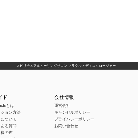
スピリチュアルヒーリングサロン ソラクル
>
ディスクロージャー
イド
会社情報
acleとは
運営会社
ッション方法
キャンセルポリシー
金について
プライバシーポリシー
くある質問
お問い合わせ
客様の声