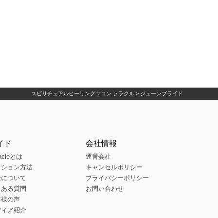
スピリチュアルヒーリングサロン ソラクル
>
ジューンブライド
イド
会社情報
acleとは
運営会社
ッション方法
キャンセルポリシー
金について
プライバシーポリシー
くある質問
お問い合わせ
客様の声
ディア紹介