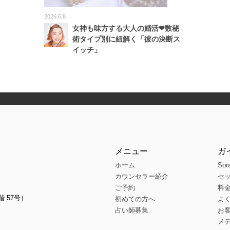
2026.6.8
女神も味方する大人の婚活❤数秘
術タイプ別に紐解く「彼の決断ス
イッチ」
メニュー
ガ
ホーム
Sor
カウンセラー紹介
セ
ご予約
料
階 57号）
初めての方へ
よ
占い師募集
お
メ