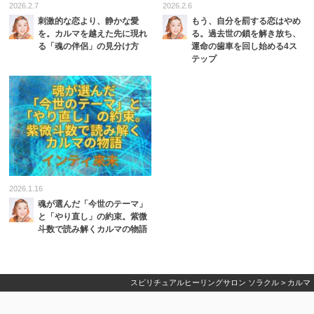
2026.2.7
2026.2.6
刺激的な恋より、静かな愛
もう、自分を罰する恋はやめ
を。カルマを越えた先に現れ
る。過去世の鎖を解き放ち、
る「魂の伴侶」の見分け方
運命の歯車を回し始める4ス
テップ
2026.1.16
魂が選んだ「今世のテーマ」
と「やり直し」の約束。紫微
斗数で読み解くカルマの物語
スピリチュアルヒーリングサロン ソラクル
>
カルマ