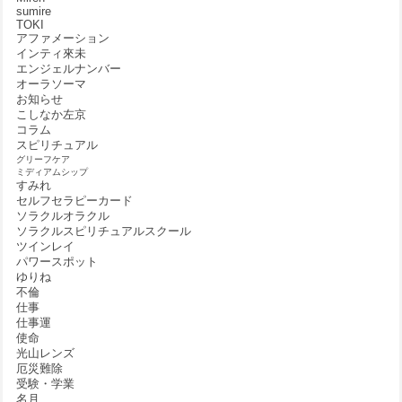
sumire
TOKI
アファメーション
インティ來未
エンジェルナンバー
オーラソーマ
お知らせ
こしなか左京
コラム
スピリチュアル
グリーフケア
ミディアムシップ
すみれ
セルフセラピーカード
ソラクルオラクル
ソラクルスピリチュアルスクール
ツインレイ
パワースポット
ゆりね
不倫
仕事
仕事運
使命
光山レンズ
厄災難除
受験・学業
名月