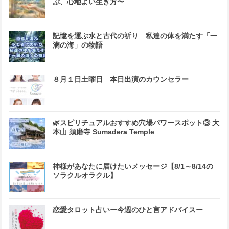
ぶ、心地よい生き方〜
記憶を運ぶ水と古代の祈り 私達の体を満たす「一
滴の海」の物語
８月１日土曜日 本日出演のカウンセラー
🌿スピリチュアルおすすめ穴場パワースポット③ 大
本山 須磨寺 Sumadera Temple
神様があなたに届けたいメッセージ【8/1～8/14の
ソラクルオラクル】
恋愛タロット占いー今週のひと言アドバイスー