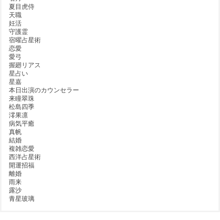
夏目虎侍
天職
妊活
守護霊
宿曜占星術
恋愛
愛弓
握廻リアス
星占い
星嘉
本日出演のカウンセラー
来瞳翠珠
松島四季
澪果凛
病気平癒
真帆
結婚
複雑恋愛
西洋占星術
開運招福
離婚
雨来
露沙
青星玻璃