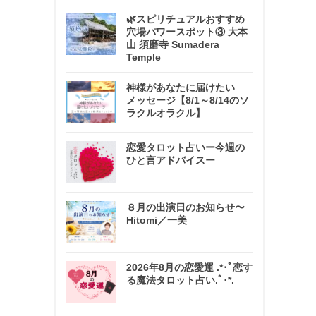
🌿スピリチュアルおすすめ
穴場パワースポット③ 大本
山 須磨寺 Sumadera
Temple
神様があなたに届けたい
メッセージ【8/1～8/14のソ
ラクルオラクル】
恋愛タロット占いー今週の
ひと言アドバイスー
８月の出演日のお知らせ〜
Hitomi／一美
2026年8月の恋愛運 .*･ﾟ恋す
る魔法タロット占い.ﾟ･*.