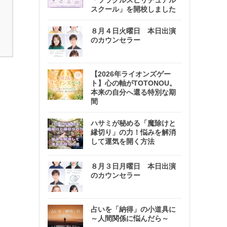
「ソラクルスピリチュアル
スクール」を開校しました
８月４日火曜日 本日出演
のカウンセラー
【2026年ライオンズゲー
ト】心の軸がTOTONOU。
本来の自分へ還る特別な期
間
ハサミが秘める「魔除けと
縁切り」の力！悩みを解消
して運気を開く方法
８月３日月曜日 本日出演
のカウンセラー
占いを「納得」の小道具に
～人間関係に悩んだら～