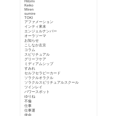
Hitomi
Keiko
Miren
sumire
TOKI
アファメーション
インティ來未
エンジェルナンバー
オーラソーマ
お知らせ
こしなか左京
コラム
スピリチュアル
グリーフケア
ミディアムシップ
すみれ
セルフセラピーカード
ソラクルオラクル
ソラクルスピリチュアルスクール
ツインレイ
パワースポット
ゆりね
不倫
仕事
仕事運
使命