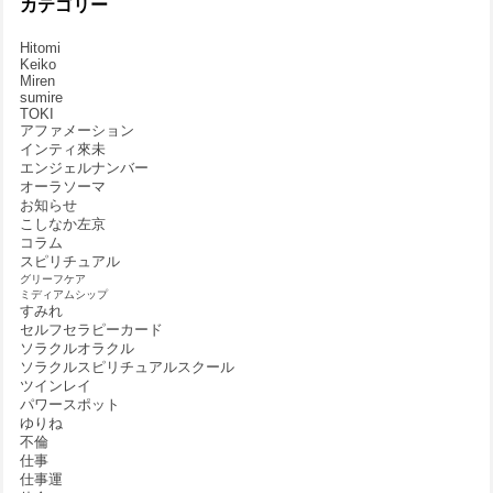
カテゴリー
Hitomi
Keiko
Miren
sumire
TOKI
アファメーション
インティ來未
エンジェルナンバー
オーラソーマ
お知らせ
こしなか左京
コラム
スピリチュアル
グリーフケア
ミディアムシップ
すみれ
セルフセラピーカード
ソラクルオラクル
ソラクルスピリチュアルスクール
ツインレイ
パワースポット
ゆりね
不倫
仕事
仕事運