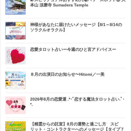
本山 須磨寺 Sumadera Temple
神様があなたに届けたいメッセージ【8/1～8/14の
ソラクルオラクル】
恋愛タロット占いー今週のひと言アドバイスー
８月の出演日のお知らせ〜Hitomi／一美
2026年8月の恋愛運 .*･ﾟ恋する魔法タロット占い.ﾟ･
*.
【精霊からの託宣】8月の運勢と過ごし方 スピ
リット・コントラクターへのメッセージ【タイプ７