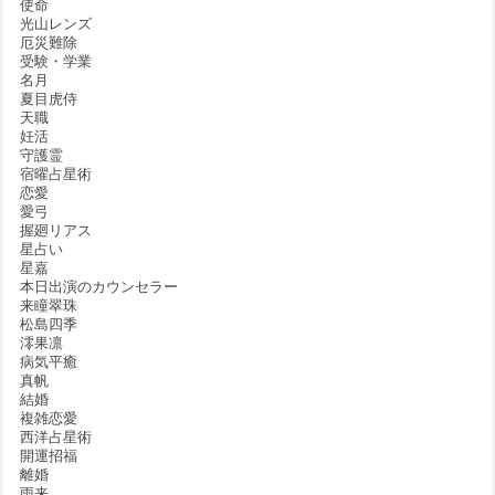
使命
光山レンズ
厄災難除
受験・学業
名月
夏目虎侍
天職
妊活
守護霊
宿曜占星術
恋愛
愛弓
握廻リアス
星占い
星嘉
本日出演のカウンセラー
来瞳翠珠
松島四季
澪果凛
病気平癒
真帆
結婚
複雑恋愛
西洋占星術
開運招福
離婚
雨来