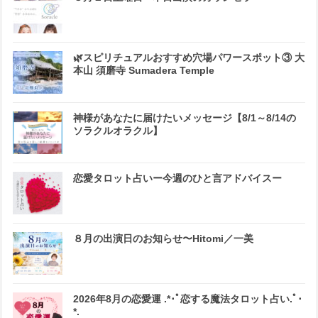
🌿スピリチュアルおすすめ穴場パワースポット③ 大
本山 須磨寺 Sumadera Temple
神様があなたに届けたいメッセージ【8/1～8/14の
ソラクルオラクル】
恋愛タロット占いー今週のひと言アドバイスー
８月の出演日のお知らせ〜Hitomi／一美
2026年8月の恋愛運 .*･ﾟ恋する魔法タロット占い.ﾟ･
*.