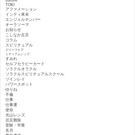
sumire
TOKI
アファメーション
インティ來未
エンジェルナンバー
オーラソーマ
お知らせ
こしなか左京
コラム
スピリチュアル
グリーフケア
ミディアムシップ
すみれ
セルフセラピーカード
ソラクルオラクル
ソラクルスピリチュアルスクール
ツインレイ
パワースポット
ゆりね
不倫
仕事
仕事運
使命
光山レンズ
厄災難除
受験・学業
名月