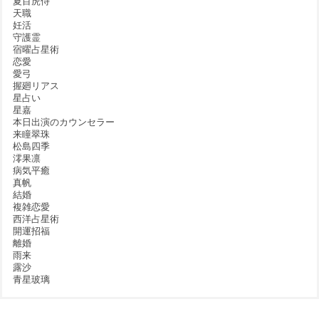
夏目虎侍
天職
妊活
守護霊
宿曜占星術
恋愛
愛弓
握廻リアス
星占い
星嘉
本日出演のカウンセラー
来瞳翠珠
松島四季
澪果凛
病気平癒
真帆
結婚
複雑恋愛
西洋占星術
開運招福
離婚
雨来
露沙
青星玻璃