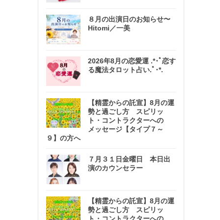
８月の出演日のお知らせ〜
Hitomi／一美
2026年8月の恋愛運 .*･ﾟ恋す
る魔法タロット占い.ﾟ･*.
【精霊からの託宣】8月の運
勢と過ごし方 スピリッ
ト・コントラクターへの
メッセージ【タイプ７～
９】の方へ
７月３１日金曜日 本日出
演のカウンセラー
【精霊からの託宣】8月の運
勢と過ごし方 スピリッ
ト・コントラクターへの