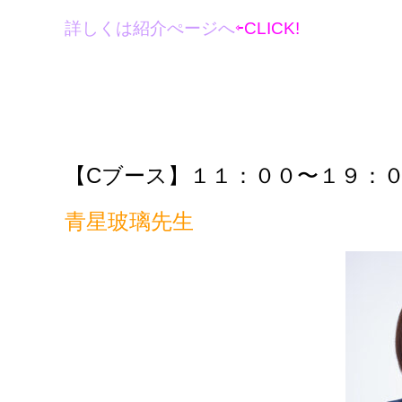
詳しくは紹介ぺージへ
⇦CLICK!
【C
ブース】１１：００〜１９：
青星玻璃先生