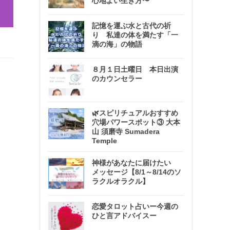
心地よい生き方〜
記憶を運ぶ水と古代の祈
り 私達の体を満たす「一
滴の海」の物語
８月１日土曜日 本日出演
のカウンセラー
🌿スピリチュアルおすすめ
穴場パワースポット③ 大本
山 須磨寺 Sumadera
Temple
神様があなたに届けたい
メッセージ【8/1～8/14のソ
ラクルオラクル】
恋愛タロット占いー今週の
ひと言アドバイスー