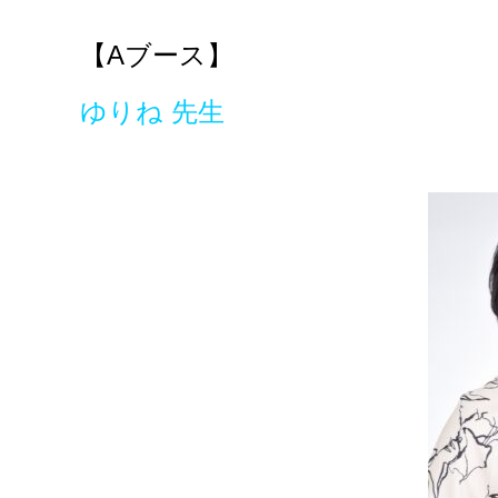
【A
ブース】
ゆりね 先生