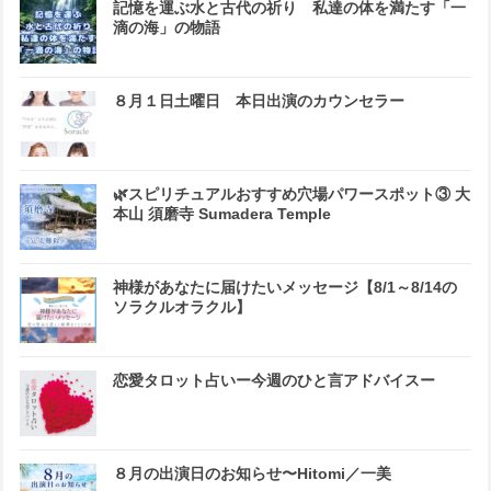
記憶を運ぶ水と古代の祈り 私達の体を満たす「一
滴の海」の物語
８月１日土曜日 本日出演のカウンセラー
🌿スピリチュアルおすすめ穴場パワースポット③ 大
本山 須磨寺 Sumadera Temple
神様があなたに届けたいメッセージ【8/1～8/14の
ソラクルオラクル】
恋愛タロット占いー今週のひと言アドバイスー
８月の出演日のお知らせ〜Hitomi／一美