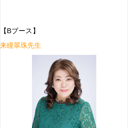
【B
ブース】
来瞳翠珠先生