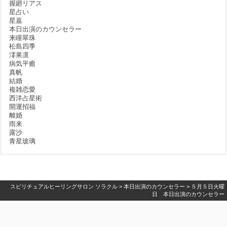
握廻リアス
星占い
星嘉
本日出演のカウンセラー
来瞳翠珠
松島四季
澪果凛
病気平癒
真帆
結婚
複雑恋愛
西洋占星術
開運招福
離婚
雨来
露沙
青星玻璃
スピリチュアルヒーリングサロン ソラクル
>
本日出演のカウンセラー
>
５月５日火曜
日 本日出演のカウンセラー