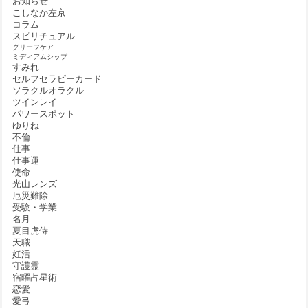
お知らせ
こしなか左京
コラム
スピリチュアル
グリーフケア
ミディアムシップ
すみれ
セルフセラピーカード
ソラクルオラクル
ツインレイ
パワースポット
ゆりね
不倫
仕事
仕事運
使命
光山レンズ
厄災難除
受験・学業
名月
夏目虎侍
天職
妊活
守護霊
宿曜占星術
恋愛
愛弓