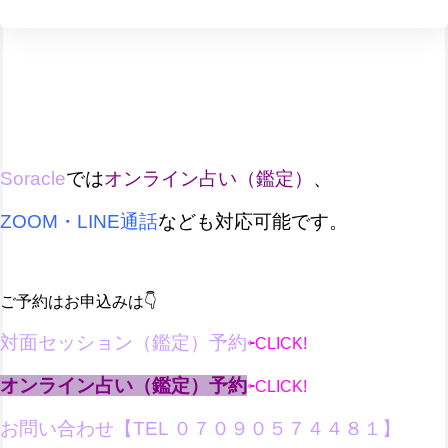
Soracle
では
オンライン占い（鑑定）
、
ZOOM・LINE通話
など
も対応可能です。
ご予約はお申込みは👇
対面セッション（鑑定）予約
⇦CLICK!
オンライン占い（鑑定）予約
⇦CLICK!
お問い合わせ【
TEL ０７０９０５７４４８１
】