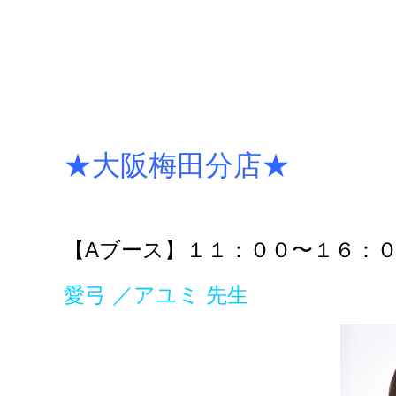
★大阪梅田分店★
【Aブース】１１：００〜１６：
愛弓 ／アユミ 先生