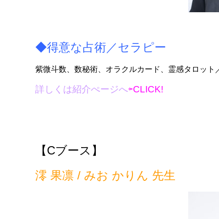
◆得意な占術／セラピー
紫微斗数、数秘術、オラクルカード、霊感タロット
詳しくは紹介ぺージへ
⇦CLICK!
【C
ブース】
澪 果凛 / みお かりん 先生