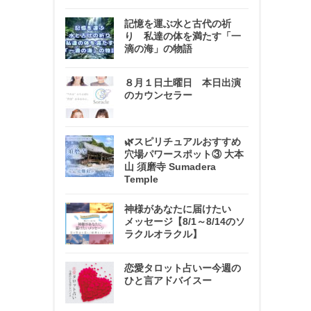
記憶を運ぶ水と古代の祈
り 私達の体を満たす「一
滴の海」の物語
８月１日土曜日 本日出演
のカウンセラー
🌿スピリチュアルおすすめ
穴場パワースポット③ 大本
山 須磨寺 Sumadera
Temple
神様があなたに届けたい
メッセージ【8/1～8/14のソ
ラクルオラクル】
恋愛タロット占いー今週の
ひと言アドバイスー