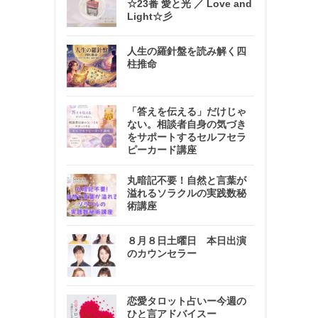
☆23番 愛と光 ／ Love and
Light☆彡
人生の羅針盤を読み解く四
柱推命
「答えを伝える」だけじゃ
ない。相談者自身の気づき
をサポートするセルフセラ
ピーカード講座
丸暗記不要！自然と言葉が
溢れるソラクルの実践数秘
術講座
８月８日土曜日 本日出演
のカウンセラー
恋愛タロット占いー今週の
ひと言アドバイスー