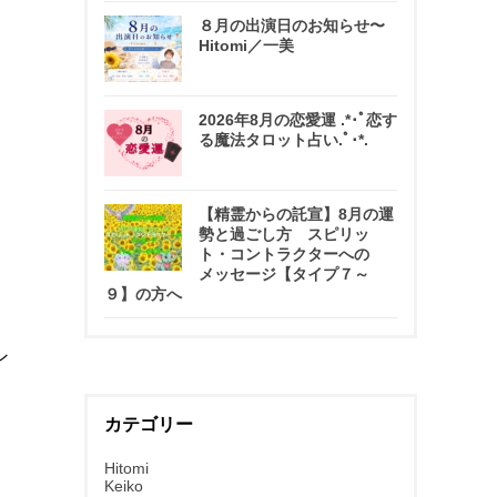
８月の出演日のお知らせ〜
Hitomi／一美
2026年8月の恋愛運 .*･ﾟ恋す
る魔法タロット占い.ﾟ･*.
【精霊からの託宣】8月の運
勢と過ごし方 スピリッ
ト・コントラクターへの
メッセージ【タイプ７～
９】の方へ
ン
カテゴリー
Hitomi
Keiko