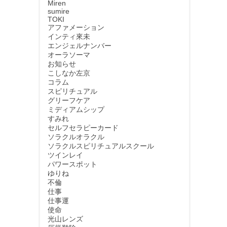
Miren
sumire
TOKI
アファメーション
インティ來未
エンジェルナンバー
オーラソーマ
お知らせ
こしなか左京
コラム
スピリチュアル
グリーフケア
ミディアムシップ
すみれ
セルフセラピーカード
ソラクルオラクル
ソラクルスピリチュアルスクール
ツインレイ
パワースポット
ゆりね
不倫
仕事
仕事運
使命
光山レンズ