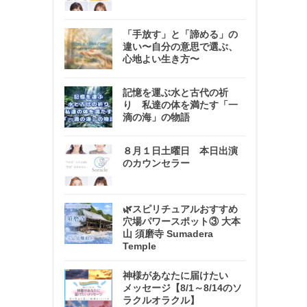
「手放す」と「諦める」の
違い〜自分の意思で選ぶ、
心地よい生き方〜
記憶を運ぶ水と古代の祈
り 私達の体を満たす「一
滴の海」の物語
８月１日土曜日 本日出演
のカウンセラー
🌿スピリチュアルおすすめ
穴場パワースポット③ 大本
山 須磨寺 Sumadera
Temple
神様があなたに届けたい
メッセージ【8/1～8/14のソ
ラクルオラクル】