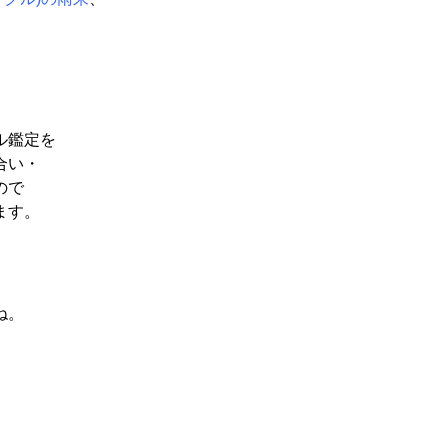
ル鑑定を
合い・
ので
ます。
ね。