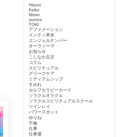
Hitomi
Keiko
Miren
sumire
TOKI
アファメーション
インティ來未
エンジェルナンバー
オーラソーマ
お知らせ
こしなか左京
コラム
スピリチュアル
グリーフケア
ミディアムシップ
すみれ
セルフセラピーカード
ソラクルオラクル
ソラクルスピリチュアルスクール
ツインレイ
パワースポット
ゆりね
不倫
仕事
仕事運