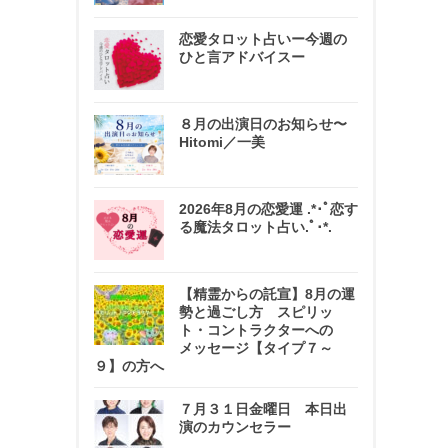
恋愛タロット占いー今週の
ひと言アドバイスー
８月の出演日のお知らせ〜
Hitomi／一美
2026年8月の恋愛運 .*･ﾟ恋す
る魔法タロット占い.ﾟ･*.
【精霊からの託宣】8月の運
勢と過ごし方 スピリッ
ト・コントラクターへの
メッセージ【タイプ７～
９】の方へ
７月３１日金曜日 本日出
演のカウンセラー