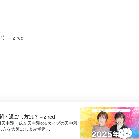
 zired
過ごし方は？ – zired
酉天中殺・戌亥天中殺の6タイプの天中殺
ごし方を大阪ほしよみ堂監…