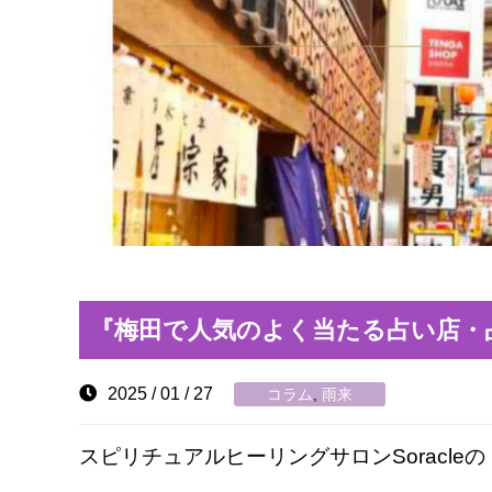
『梅田で人気のよく当たる占い店・占
2025 / 01 / 27
コラム
,
雨来
スピリチュアルヒーリングサロンSoracleの