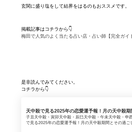
玄関に盛り塩をして結界をはるのもおススメです。
掲載記事はコチラから👇
梅田で人気のよく当たる占い店・占い師【完全ガイド】 –
是非読んでみてください。
コチラから👇
天中殺で見る2025年の恋愛運予報！月の天中殺期間・
子丑天中殺・寅卯天中殺・辰巳天中殺・午未天中殺・申
で見る2025年の恋愛運予報！月の天中殺期間とその過