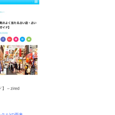
 zired
ラクル)の雨来
、