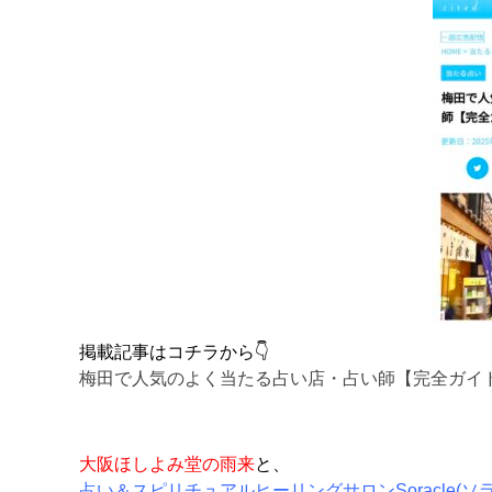
掲載記事はコチラから👇
梅田で人気のよく当たる占い店・占い師【完全ガイド】 –
大阪ほしよみ堂の雨来
と、
占い＆スピリチュアルヒーリングサロンSoracle(ソ