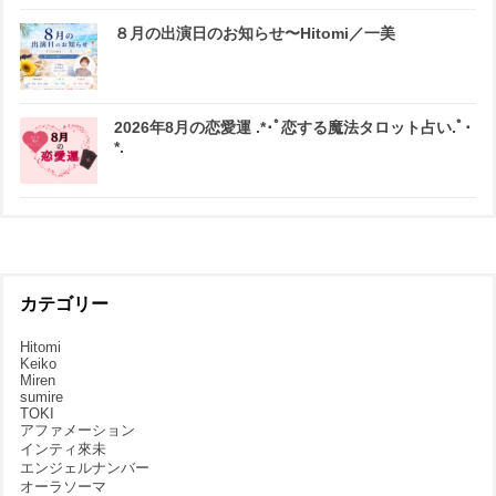
８月の出演日のお知らせ〜Hitomi／一美
2026年8月の恋愛運 .*･ﾟ恋する魔法タロット占い.ﾟ･
*.
カテゴリー
Hitomi
Keiko
Miren
sumire
TOKI
アファメーション
インティ來未
エンジェルナンバー
オーラソーマ