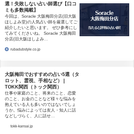
選！失敗しない占い師選び【口コ
ミも多数掲載】
今回は、Soracle 大阪梅田分店(旧大阪
ほしよみ堂)の人気占い師を厳選してご
紹介したいと思います。 ぜひ参考にし
てみてくださいね。 Soracle 大阪梅田
分店(旧大阪ほしよみ…
rubadubstyle.co.jp
大阪梅田でおすすめの占い5選（タ
ロット、霊視、手相など） |
TOKK関西（トック関西）
仕事や家庭のこと、将来のこと、恋愛
のこと、お金のことなど様々な悩みを
抱えている人も多いのではないでしょ
うか。悩みによっては友人・知人に話
などしづらく、人に話せ…
tokk-kansai.jp