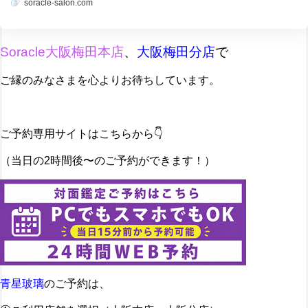
soracle-salon.com
Soracle大阪梅田本店
、
大阪梅田分店
で
ご縁のみなさまを心よりお待ちしています。
ご予約専用サイトはこちらから👇️
（当日の2時間後〜のご予約ができます！）
青星玻璃
のご予約は、