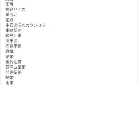
愛弓
握廻リアス
星占い
星嘉
本日出演のカウンセラー
来瞳翠珠
松島四季
澪果凛
病気平癒
真帆
結婚
複雑恋愛
西洋占星術
開運招福
離婚
雨来
露沙
青星玻璃
対面カウンセラーの
セッションご依頼は
スケジュールをチェック
WEB予約優先（当日予約可）
スピリチュアルヒーリングサロン ソラクル
>
コラム
>
流れにのれない日は、リズムを整
えるサイン
本店: 070-9057-4481
予約案内
（11:00～20:00）
分店: 080-5670-8497