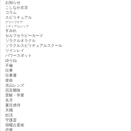
お知らせ
こしなか左京
コラム
スピリチュアル
グリーフケア
ミディアムシップ
すみれ
セルフセラピーカード
ソラクルオラクル
ソラクルスピリチュアルスクール
ツインレイ
パワースポット
ゆりね
不倫
仕事
仕事運
使命
光山レンズ
厄災難除
受験・学業
名月
夏目虎侍
天職
妊活
守護霊
宿曜占星術
恋愛